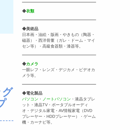
◆
衣類
◆美術品
日本画・油絵・版画・やきもの（陶器・
磁器）・西洋骨董（ガレ・ドーム・マイ
セン等）・高級食器類・漆器等。
◆
カメラ
一眼レフ・レンズ・デジカメ・ビデオカ
メラ等。
ッグ
◆電化製品
パソコン
・
ノートパソコン
・液晶タブレ
プ
ット・液晶TV・ポータブルオーディ
オ・デジタル家電・AV情報家電（DVD
プレーヤー・HDDプレーヤー）・ゲーム
機・カーナビ等。