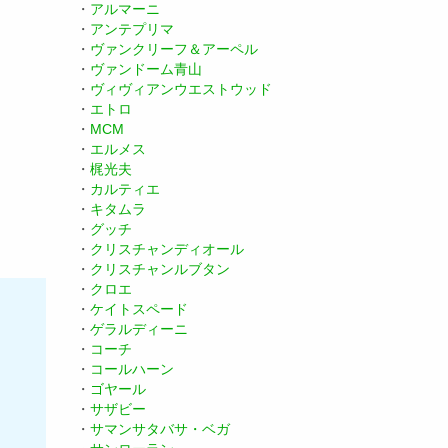
・
アルマーニ
・
アンテプリマ
・
ヴァンクリーフ＆アーペル
・
ヴァンドーム青山
・
ヴィヴィアンウエストウッド
・
エトロ
・
MCM
・
エルメス
・
梶光夫
・
カルティエ
・
キタムラ
・
グッチ
・
クリスチャンディオール
・
クリスチャンルブタン
・
クロエ
・
ケイトスペード
・
ゲラルディーニ
・
コーチ
・
コールハーン
・
ゴヤール
・
サザビー
・
サマンサタバサ・ベガ