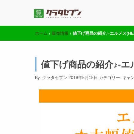
池袋の質屋クラ
池袋西口にて2店舗営業中のクラタセブン公式ブログ
ホーム
/
販売情報
/
値下げ商品の紹介♪-エルメス(HER
値下げ商品の紹介♪-エル
By:
クラタセブン
2019年5月18日
カテゴリー:
キャ