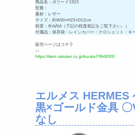
商品名：ボリード1923
型番：
素材：レザー
サイズ：約W30×H23×D12cm
程度：外A内A（下記の程度表記をご覧下さい。）
付属品：保存袋・レインカバー・クロシェット・キ
販売ページはコチラ
↓↓
https://item.rakuten.co.jp/kurata7/9h0093/
エルメス HERMES
黒×ゴールド金具 〇
なし