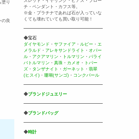
スレット・イヤリング・ピアス・ブロー
ち塗り
チ・ペンダント・カフス等。
※金・プラチナであれば石が入っていな
くても壊れていても買い取り可能！
ンの良
◆宝石
ダイヤモンド
・
サファイア
・
ルビー
・
エ
メラルド
・
アレキサンドライト
・
オパー
ル
・
アクアマリン
・
トルマリン
・
パライ
バトルマリン
・
真珠
・
カメオ
・
トパー
ズ
・
タンザナイト
・
ガーネット
・
翡翠
(ヒスイ)
・
珊瑚(サンゴ)
・
コンクパール
◆
ブランドジュエリー
◆
ブランドバッグ
◆
時計