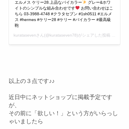
エルメス ケリー28.上品なバイカラー
グレー&ホワ
イトのシンプルな組み合わせです
お問い合わせはこ
ちら 03-3988-4748 #クラタセブン #1sh0511 #エルメ
ス #hermes #ケリー28 #ケリー #バイカラー #最高級
鞄
kurataseven
さん(@kurataseven78)がシェアした投稿 –
2019
以上の３点です♪♪
近日中にネットショップに掲載予定です
が、
その前に「欲しい！」という方がいらっし
ゃいましたら