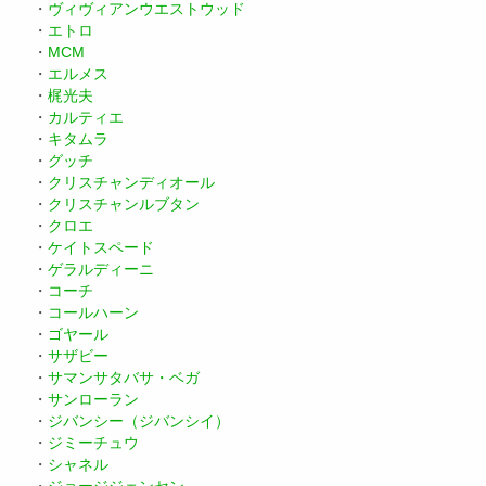
・
ヴィヴィアンウエストウッド
・
エトロ
・
MCM
・
エルメス
・
梶光夫
・
カルティエ
・
キタムラ
・
グッチ
・
クリスチャンディオール
・
クリスチャンルブタン
・
クロエ
・
ケイトスペード
・
ゲラルディーニ
・
コーチ
・
コールハーン
・
ゴヤール
・
サザビー
・
サマンサタバサ・ベガ
・
サンローラン
・
ジバンシー（ジバンシイ）
・
ジミーチュウ
・
シャネル