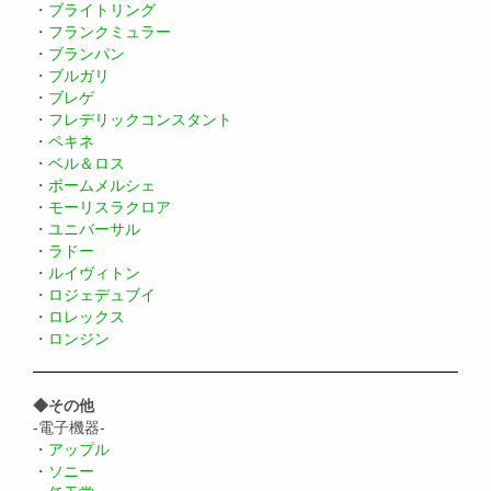
・
ブライトリング
・
フランクミュラー
・
ブランパン
・
ブルガリ
・
ブレゲ
・
フレデリックコンスタント
・
ペキネ
・
ベル＆ロス
・
ボームメルシェ
・
モーリスラクロア
・
ユニバーサル
・
ラドー
・
ルイヴィトン
・
ロジェデュブイ
・
ロレックス
・
ロンジン
◆その他
-電子機器-
・
アップル
・
ソニー