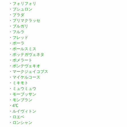
・
フォリフォリ
・
ブシュロン
・
プラダ
・
プリマクラッセ
・
ブルガリ
・
フルラ
・
フレッド
・
ポーラ
・
ポールスミス
・
ボッテガヴェネタ
・
ポメラート
・
ポンテヴェキオ
・
マークジェイコブス
・
マイケルコース
・
ミキモト
・
ミュウミュウ
・
モーブッサン
・
モンブラン
・
4℃
・
ルイヴィトン
・
ロエベ
・
ロンシャン