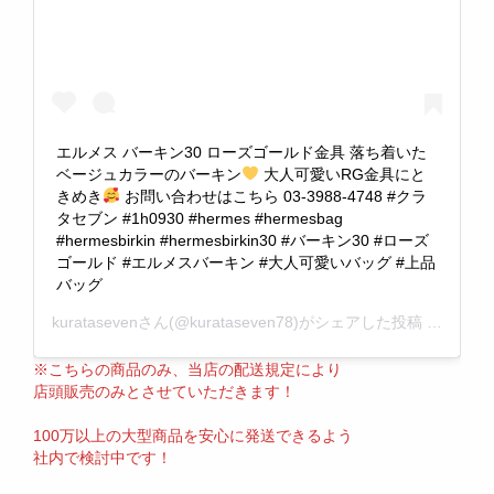
エルメス バーキン30 ローズゴールド金具 落ち着いた
ベージュカラーのバーキン
大人可愛いRG金具にと
きめき
お問い合わせはこちら 03-3988-4748 #クラ
タセブン #1h0930 #hermes #hermesbag
#hermesbirkin #hermesbirkin30 #バーキン30 #ローズ
ゴールド #エルメスバーキン #大人可愛いバッグ #上品
バッグ
kurataseven
さん(@kurataseven78)がシェアした投稿 –
2019
※こちらの商品のみ、当店の配送規定により
店頭販売のみとさせていただきます！
100万以上の大型商品を安心に発送できるよう
社内で検討中です！