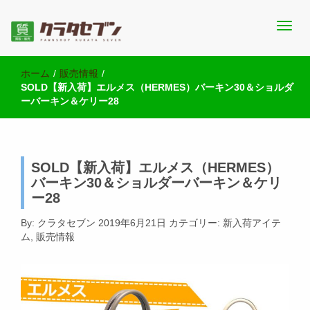
池袋西口にて2店舗営業中のクラタセブン公式ブログです。買取実
池袋の質屋クラタセブン 公式BLOG
績・販売商品情報や雑記をお届けします。
ホーム
/
販売情報
/
SOLD【新入荷】エルメス（HERMES）バーキン30＆ショルダ
ーバーキン＆ケリー28
SOLD【新入荷】エルメス（HERMES）
バーキン30＆ショルダーバーキン＆ケリ
ー28
By:
クラタセブン
2019年6月21日
カテゴリー:
新入荷アイテ
ム
,
販売情報