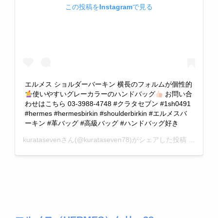
この投稿をInstagramで見る
エルメス ショルダーバーキン 横長のフォルムが個性的
使いやすいグレーカラーのハンドバッグ
お問い合
わせはこちら 03-3988-4748 #クラタセブン #1sh0491
#hermes #hermesbirkin #shoulderbirkin #エルメスバ
ーキン #革バッグ #高級バッグ #ハンドバッグ好き
kurataseven
さん(@kurataseven78)がシェアした投稿 –
2019