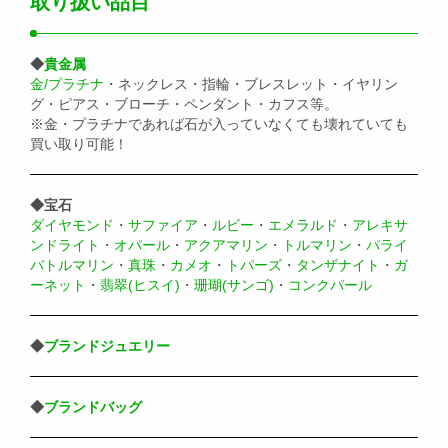
取り扱い品目
◆
貴金属
金/プラチナ
・ネックレス・指輪・ブレスレット・イヤリン
グ・ピアス・ブローチ・ペンダント・カフス等。
※金・プラチナであれば石が入っていなくても壊れていても
買い取り可能！
◆宝石
ダイヤモンド
・
サファイア
・
ルビー
・
エメラルド
・
アレキサ
ンドライト
・
オパール
・
アクアマリン
・
トルマリン
・
パライ
バトルマリン
・
真珠
・
カメオ
・
トパーズ
・
タンザナイト
・
ガ
ーネット
・
翡翠(ヒスイ)
・
珊瑚(サンゴ)
・
コンクパール
◆
ブランドジュエリー
◆
ブランドバッグ