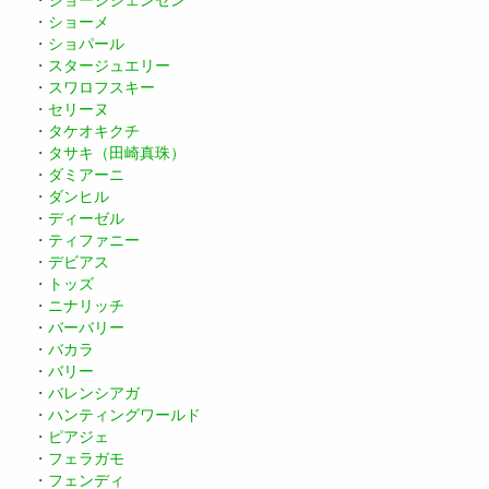
・
ジョージジェンセン
・
ショーメ
・
ショパール
・
スタージュエリー
・
スワロフスキー
・
セリーヌ
・
タケオキクチ
・
タサキ（田崎真珠）
・
ダミアーニ
・
ダンヒル
・
ディーゼル
・
ティファニー
・
デビアス
・
トッズ
・
ニナリッチ
・
バーバリー
・
バカラ
・
バリー
・
バレンシアガ
・
ハンティングワールド
・
ピアジェ
・
フェラガモ
・
フェンディ