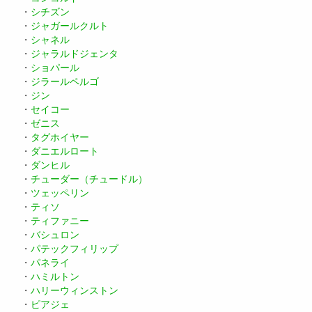
・
シチズン
・
ジャガールクルト
・
シャネル
・
ジャラルドジェンタ
・
ショパール
・
ジラールペルゴ
・
ジン
・
セイコー
・
ゼニス
・
タグホイヤー
・
ダニエルロート
・
ダンヒル
・
チューダー（チュードル）
・
ツェッペリン
・
ティソ
・
ティファニー
・
バシュロン
・
パテックフィリップ
・
パネライ
・
ハミルトン
・
ハリーウィンストン
・
ピアジェ