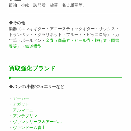
留袖・小紋・訪問着・袋帯・名古屋帯等。
◆その他
楽器（エレキギター・アコースティックギター・サックス・
トランペット・クラリネット・フルート・ピッコロ等）・万
年筆・ボールペン・
金券（商品券・ビール券・旅行券・図書
券等）
・
鉄道模型
買取強化ブランド
◆バッグ/小物/ジュエリーなど
・
アーカー
・
アガット
・
アルマーニ
・
アンテプリマ
・
ヴァンクリーフ＆アーペル
・
ヴァンドーム青山