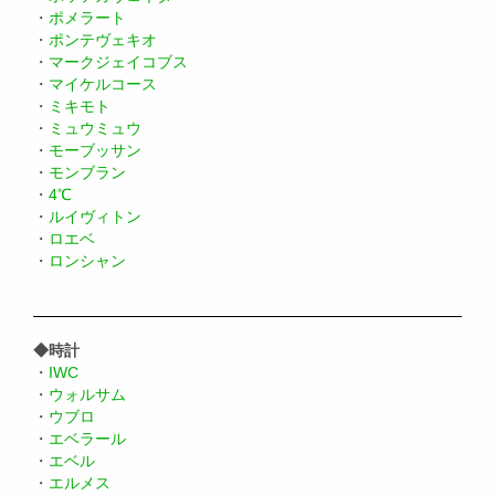
・
ポメラート
・
ポンテヴェキオ
・
マークジェイコブス
・
マイケルコース
・
ミキモト
・
ミュウミュウ
・
モーブッサン
・
モンブラン
・
4℃
・
ルイヴィトン
・
ロエベ
・
ロンシャン
◆時計
・
IWC
・
ウォルサム
・
ウブロ
・
エベラール
・
エベル
・
エルメス