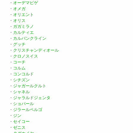
・
オーデマピゲ
・
オメガ
・
オリエント
・
オリス
・
ガガミラノ
・
カルティエ
・
カルバンクライン
・
グッチ
・
クリスチャンディオール
・
クロノスイス
・
コーチ
・
コルム
・
コンコルド
・
シチズン
・
ジャガールクルト
・
シャネル
・
ジャラルドジェンタ
・
ショパール
・
ジラールペルゴ
・
ジン
・
セイコー
・
ゼニス