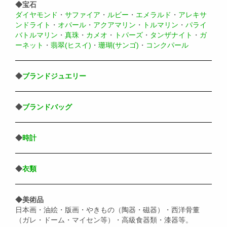
◆宝石
ダイヤモンド
・
サファイア
・
ルビー
・
エメラルド
・
アレキサ
ンドライト
・
オパール
・
アクアマリン
・
トルマリン
・
パライ
バトルマリン
・
真珠
・
カメオ
・
トパーズ
・
タンザナイト
・
ガ
ーネット
・
翡翠(ヒスイ)
・
珊瑚(サンゴ)
・
コンクパール
◆
ブランドジュエリー
◆
ブランドバッグ
◆
時計
◆
衣類
◆美術品
日本画・油絵・版画・やきもの（陶器・磁器）・西洋骨董
（ガレ・ドーム・マイセン等）・高級食器類・漆器等。