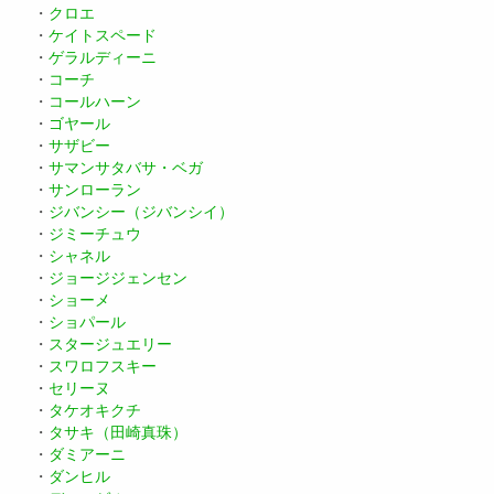
・
クロエ
・
ケイトスペード
・
ゲラルディーニ
・
コーチ
・
コールハーン
・
ゴヤール
・
サザビー
・
サマンサタバサ・ベガ
・
サンローラン
・
ジバンシー（ジバンシイ）
・
ジミーチュウ
・
シャネル
・
ジョージジェンセン
・
ショーメ
・
ショパール
・
スタージュエリー
・
スワロフスキー
・
セリーヌ
・
タケオキクチ
・
タサキ（田崎真珠）
・
ダミアーニ
・
ダンヒル