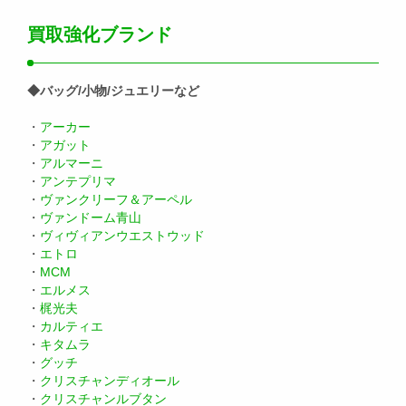
買取強化ブランド
◆バッグ/小物/ジュエリーなど
・
アーカー
・
アガット
・
アルマーニ
・
アンテプリマ
・
ヴァンクリーフ＆アーペル
・
ヴァンドーム青山
・
ヴィヴィアンウエストウッド
・
エトロ
・
MCM
・
エルメス
・
梶光夫
・
カルティエ
・
キタムラ
・
グッチ
・
クリスチャンディオール
・
クリスチャンルブタン