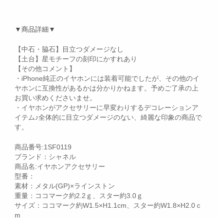
▼商品詳細▼
【中石・脇石】目立つダメージなし
【土台】星モチーフの刻印にかすれあり
【その他コメント】
・iPhone純正のイヤホンには装着可能でしたが、その他のイ
ヤホンに互換性があるかは分かりかねます。予めご了承の上
お買い求めくださいませ。
・イヤホンがアクセサリーに早変わりするデコレーションア
イテム♪全体的に目立つダメージのない、綺麗な印象の商品で
す。
商品番号:1SF0119
ブランド：シャネル
商品名:イヤホンアクセサリー
型番：
素材：メタル(GP)×ラインストン
重量：ココマーク約2.2ｇ、スター約3.0ｇ
サイズ：ココマーク約W1.5×H1.1cm、スター約W1.8×H2.0ｃ
m