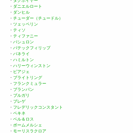
・
タグホイヤー
・
ダニエルロート
・
ダンヒル
・
チューダー（チュードル）
・
ツェッペリン
・
ティソ
・
ティファニー
・
バシュロン
・
パテックフィリップ
・
パネライ
・
ハミルトン
・
ハリーウィンストン
・
ピアジェ
・
ブライトリング
・
フランクミュラー
・
ブランパン
・
ブルガリ
・
ブレゲ
・
フレデリックコンスタント
・
ペキネ
・
ベル＆ロス
・
ボームメルシェ
・
モーリスラクロア