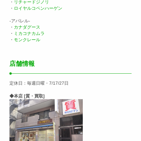
・
リチャードジノリ
・
ロイヤルコペンハーゲン
-アパレル-
・
カナダグース
・
ミカコナカムラ
・
モンクレール
店舗情報
定休日：毎週日曜・7/17/27日
◆本店 [質・買取]