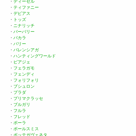
・
ディーゼル
・
ティファニー
・
デビアス
・
トッズ
・
ニナリッチ
・
バーバリー
・
バカラ
・
バリー
・
バレンシアガ
・
ハンティングワールド
・
ピアジェ
・
フェラガモ
・
フェンディ
・
フォリフォリ
・
ブシュロン
・
プラダ
・
プリマクラッセ
・
ブルガリ
・
フルラ
・
フレッド
・
ポーラ
・
ポールスミス
・
ボッテガヴェネタ