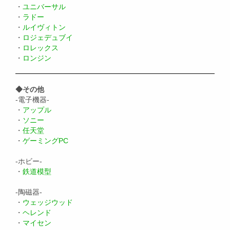
・
ユニバーサル
・
ラドー
・
ルイヴィトン
・
ロジェデュブイ
・
ロレックス
・
ロンジン
◆その他
-電子機器-
・
アップル
・
ソニー
・
任天堂
・
ゲーミングPC
-ホビー-
・
鉄道模型
-陶磁器-
・
ウェッジウッド
・
ヘレンド
・
マイセン