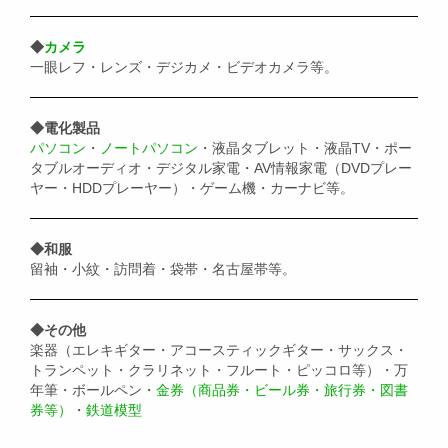
◆
カメラ
一眼レフ・レンズ・デジカメ・ビデオカメラ等。
◆電化製品
パソコン
・
ノートパソコン
・液晶タブレット・液晶TV・ポー
タブルオーディオ・デジタル家電・AV情報家電（DVDプレー
ヤー・HDDプレーヤー）・ゲーム機・カーナビ等。
◆和服
留袖・小紋・訪問着・袋帯・名古屋帯等。
◆その他
楽器（エレキギター・アコースティックギター・サックス・
トランペット・クラリネット・フルート・ピッコロ等）・万
年筆・ボールペン・
金券（商品券・ビール券・旅行券・図書
券等）
・
鉄道模型