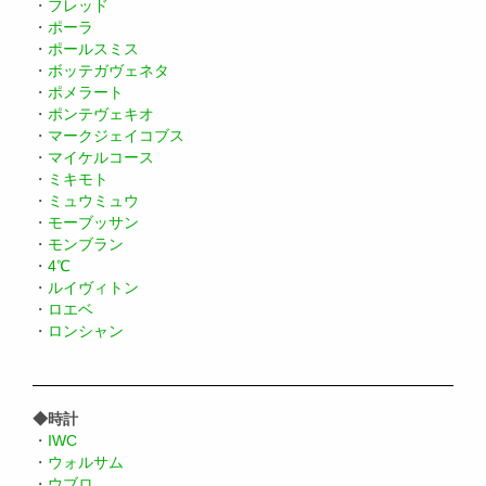
・
フレッド
・
ポーラ
・
ポールスミス
・
ボッテガヴェネタ
・
ポメラート
・
ポンテヴェキオ
・
マークジェイコブス
・
マイケルコース
・
ミキモト
・
ミュウミュウ
・
モーブッサン
・
モンブラン
・
4℃
・
ルイヴィトン
・
ロエベ
・
ロンシャン
◆時計
・
IWC
・
ウォルサム
・
ウブロ