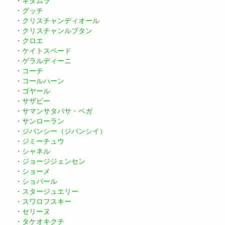
・
キタムラ
・
グッチ
・
クリスチャンディオール
・
クリスチャンルブタン
・
クロエ
・
ケイトスペード
・
ゲラルディーニ
・
コーチ
・
コールハーン
・
ゴヤール
・
サザビー
・
サマンサタバサ・ベガ
・
サンローラン
・
ジバンシー（ジバンシイ）
・
ジミーチュウ
・
シャネル
・
ジョージジェンセン
・
ショーメ
・
ショパール
・
スタージュエリー
・
スワロフスキー
・
セリーヌ
・
タケオキクチ