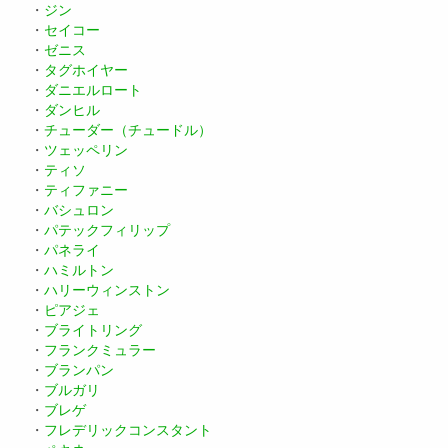
・
ジン
・
セイコー
・
ゼニス
・
タグホイヤー
・
ダニエルロート
・
ダンヒル
・
チューダー（チュードル）
・
ツェッペリン
・
ティソ
・
ティファニー
・
バシュロン
・
パテックフィリップ
・
パネライ
・
ハミルトン
・
ハリーウィンストン
・
ピアジェ
・
ブライトリング
・
フランクミュラー
・
ブランパン
・
ブルガリ
・
ブレゲ
・
フレデリックコンスタント