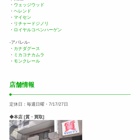
・
ウェッジウッド
・
ヘレンド
・
マイセン
・
リチャードジノリ
・
ロイヤルコペンハーゲン
-アパレル-
・
カナダグース
・
ミカコナカムラ
・
モンクレール
店舗情報
定休日：毎週日曜・7/17/27日
◆本店 [質・買取]