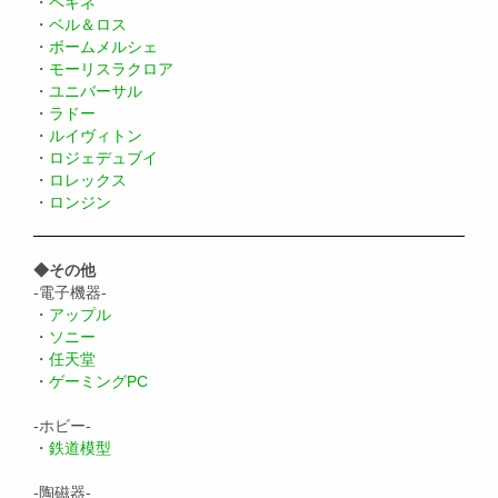
・
ペキネ
・
ベル＆ロス
・
ボームメルシェ
・
モーリスラクロア
・
ユニバーサル
・
ラドー
・
ルイヴィトン
・
ロジェデュブイ
・
ロレックス
・
ロンジン
◆その他
-電子機器-
・
アップル
・
ソニー
・
任天堂
・
ゲーミングPC
-ホビー-
・
鉄道模型
-陶磁器-