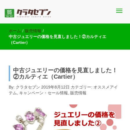
池袋西口にて2店舗営業中のクラタセブン公式ブログです。買取実
池袋の質屋クラタセブン 公式BLOG
績・販売商品情報や雑記をお届けします。
ホーム
/
販売情報
/
中古ジュエリーの価格を見直しました！②カルティエ
（Cartier）
中古ジュエリーの価格を見直しました！
②カルティエ（Cartier）
By:
クラタセブン
2019年8月12日
カテゴリー:
オススメアイ
テム
,
キャンペーン・セール情報
,
販売情報