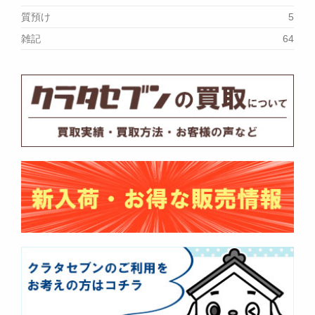
質預け
5
雑記
64