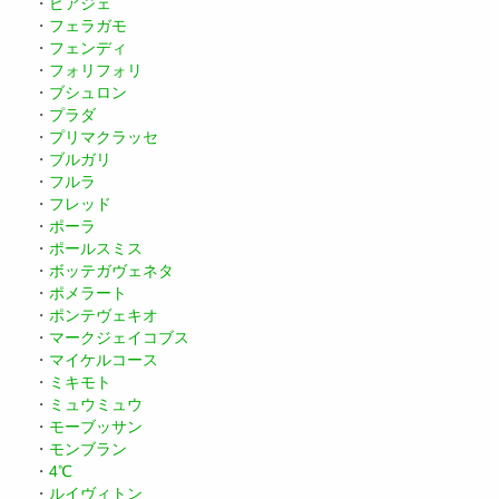
・
ピアジェ
・
フェラガモ
・
フェンディ
・
フォリフォリ
・
ブシュロン
・
プラダ
・
プリマクラッセ
・
ブルガリ
・
フルラ
・
フレッド
・
ポーラ
・
ポールスミス
・
ボッテガヴェネタ
・
ポメラート
・
ポンテヴェキオ
・
マークジェイコブス
・
マイケルコース
・
ミキモト
・
ミュウミュウ
・
モーブッサン
・
モンブラン
・
4℃
・
ルイヴィトン