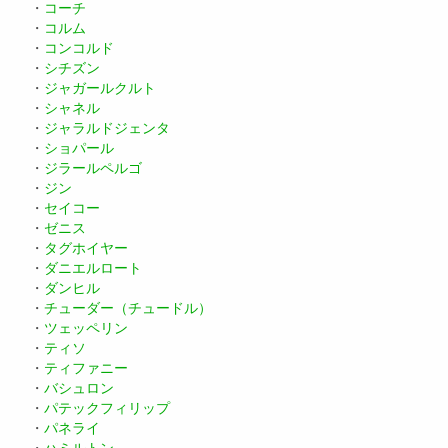
・
コーチ
・
コルム
・
コンコルド
・
シチズン
・
ジャガールクルト
・
シャネル
・
ジャラルドジェンタ
・
ショパール
・
ジラールペルゴ
・
ジン
・
セイコー
・
ゼニス
・
タグホイヤー
・
ダニエルロート
・
ダンヒル
・
チューダー（チュードル）
・
ツェッペリン
・
ティソ
・
ティファニー
・
バシュロン
・
パテックフィリップ
・
パネライ
・
ハミルトン