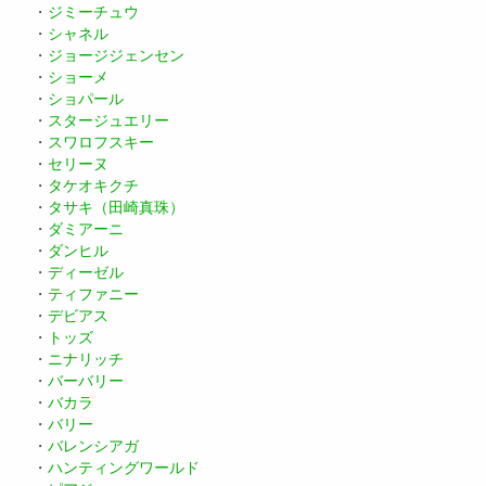
・
ジミーチュウ
・
シャネル
・
ジョージジェンセン
・
ショーメ
・
ショパール
・
スタージュエリー
・
スワロフスキー
・
セリーヌ
・
タケオキクチ
・
タサキ（田崎真珠）
・
ダミアーニ
・
ダンヒル
・
ディーゼル
・
ティファニー
・
デビアス
・
トッズ
・
ニナリッチ
・
バーバリー
・
バカラ
・
バリー
・
バレンシアガ
・
ハンティングワールド