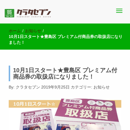
池袋西口にて2店舗営業中のクラタセブン公式ブログです。買取実
池袋の質屋クラタセブン 公式BLOG
績・販売商品情報や雑記をお届けします。
ホーム
/
お知らせ
/
10月1日スタート★豊島区 プレミアム付商品券の取扱店になり
ました！
10月1日スタート★豊島区 プレミアム付
商品券の取扱店になりました！
By:
クラタセブン
2019年9月25日
カテゴリー:
お知らせ