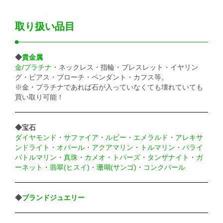
取り扱い品目
◆
貴金属
金/プラチナ
・ネックレス・指輪・ブレスレット・イヤリン
グ・ピアス・ブローチ・ペンダント・カフス等。
※金・プラチナであれば石が入っていなくても壊れていても
買い取り可能！
◆宝石
ダイヤモンド
・
サファイア
・
ルビー
・
エメラルド
・
アレキサ
ンドライト
・
オパール
・
アクアマリン
・
トルマリン
・
パライ
バトルマリン
・
真珠
・
カメオ
・
トパーズ
・
タンザナイト
・
ガ
ーネット
・
翡翠(ヒスイ)
・
珊瑚(サンゴ)
・
コンクパール
◆
ブランドジュエリー