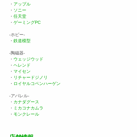
・
アップル
・
ソニー
・
任天堂
・
ゲーミングPC
-ホビー-
・
鉄道模型
-陶磁器-
・
ウェッジウッド
・
ヘレンド
・
マイセン
・
リチャードジノリ
・
ロイヤルコペンハーゲン
-アパレル-
・
カナダグース
・
ミカコナカムラ
・
モンクレール