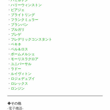
・
ハリーウィンストン
・
ピアジェ
・
ブライトリング
・
フランクミュラー
・
ブランパン
・
ブルガリ
・
ブレゲ
・
フレデリックコンスタント
・
ペキネ
・
ベル＆ロス
・
ボームメルシェ
・
モーリスラクロア
・
ユニバーサル
・
ラドー
・
ルイヴィトン
・
ロジェデュブイ
・
ロレックス
・
ロンジン
◆その他
-電子機器-