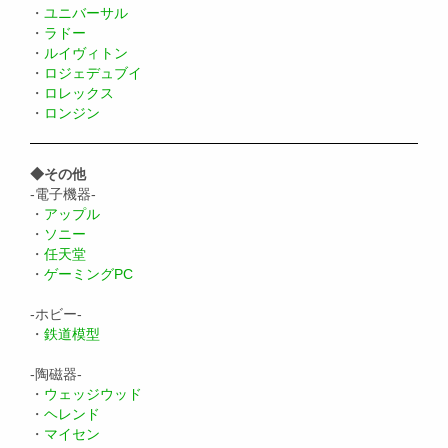
・
ユニバーサル
・
ラドー
・
ルイヴィトン
・
ロジェデュブイ
・
ロレックス
・
ロンジン
◆その他
-電子機器-
・
アップル
・
ソニー
・
任天堂
・
ゲーミングPC
-ホビー-
・
鉄道模型
-陶磁器-
・
ウェッジウッド
・
ヘレンド
・
マイセン