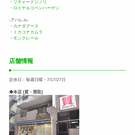
・
リチャードジノリ
・
ロイヤルコペンハーゲン
-アパレル-
・
カナダグース
・
ミカコナカムラ
・
モンクレール
店舗情報
定休日：毎週日曜・7/17/27日
◆本店 [質・買取]