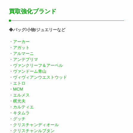
買取強化ブランド
◆バッグ/小物/ジュエリーなど
・
アーカー
・
アガット
・
アルマーニ
・
アンテプリマ
・
ヴァンクリーフ＆アーペル
・
ヴァンドーム青山
・
ヴィヴィアンウエストウッド
・
エトロ
・
MCM
・
エルメス
・
梶光夫
・
カルティエ
・
キタムラ
・
グッチ
・
クリスチャンディオール
・
クリスチャンルブタン