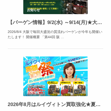
お知らせ
【バーゲン情報】9/2(水) ～9/14(月)★大阪・阪神百貨店にて「阪神の質流れ品大バザール」開催!!
2026/8/4 大阪で毎回大盛況の質流れバーゲンが今年も開催い
たします！ 開催概要 「第44回 阪 …
お知らせ
2026年8月はルイヴィトン買取強化★夏休みの出費、不要品でカバー出来ます!!!