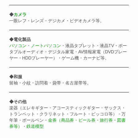
◆
カメラ
一眼レフ・レンズ・デジカメ・ビデオカメラ等。
◆電化製品
パソコン
・
ノートパソコン
・液晶タブレット・液晶TV・ポー
タブルオーディオ・デジタル家電・AV情報家電（DVDプレー
ヤー・HDDプレーヤー）・ゲーム機・カーナビ等。
◆和服
留袖・小紋・訪問着・袋帯・名古屋帯等。
◆その他
楽器（エレキギター・アコースティックギター・サックス・
トランペット・クラリネット・フルート・ピッコロ等）・万
年筆・ボールペン・
金券（商品券・ビール券・旅行券・図書
券等）
・
鉄道模型