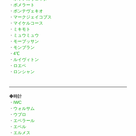
・
ポメラート
・
ポンテヴェキオ
・
マークジェイコブス
・
マイケルコース
・
ミキモト
・
ミュウミュウ
・
モーブッサン
・
モンブラン
・
4℃
・
ルイヴィトン
・
ロエベ
・
ロンシャン
◆時計
・
IWC
・
ウォルサム
・
ウブロ
・
エベラール
・
エベル
・
エルメス