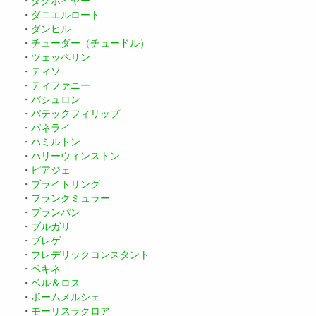
・
タグホイヤー
・
ダニエルロート
・
ダンヒル
・
チューダー（チュードル）
・
ツェッペリン
・
ティソ
・
ティファニー
・
バシュロン
・
パテックフィリップ
・
パネライ
・
ハミルトン
・
ハリーウィンストン
・
ピアジェ
・
ブライトリング
・
フランクミュラー
・
ブランパン
・
ブルガリ
・
ブレゲ
・
フレデリックコンスタント
・
ペキネ
・
ベル＆ロス
・
ボームメルシェ
・
モーリスラクロア