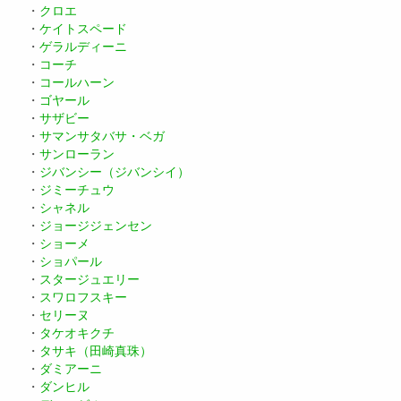
・
クロエ
・
ケイトスペード
・
ゲラルディーニ
・
コーチ
・
コールハーン
・
ゴヤール
・
サザビー
・
サマンサタバサ・ベガ
・
サンローラン
・
ジバンシー（ジバンシイ）
・
ジミーチュウ
・
シャネル
・
ジョージジェンセン
・
ショーメ
・
ショパール
・
スタージュエリー
・
スワロフスキー
・
セリーヌ
・
タケオキクチ
・
タサキ（田崎真珠）
・
ダミアーニ
・
ダンヒル