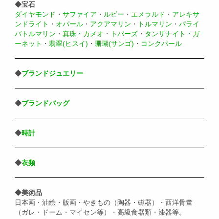
◆宝石
ダイヤモンド
・
サファイア
・
ルビー
・
エメラルド
・
アレキサ
ンドライト
・
オパール
・
アクアマリン
・
トルマリン
・
パライ
バトルマリン
・
真珠
・
カメオ
・
トパーズ
・
タンザナイト
・
ガ
ーネット
・
翡翠(ヒスイ)
・
珊瑚(サンゴ)
・
コンクパール
◆
ブランドジュエリー
◆
ブランドバッグ
◆
時計
◆
衣類
◆美術品
日本画・油絵・版画・やきもの（陶器・磁器）・西洋骨董
（ガレ・ドーム・マイセン等）・高級食器類・漆器等。