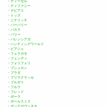
・
ディーゼル
・
ティファニー
・
デビアス
・
トッズ
・
ニナリッチ
・
バーバリー
・
バカラ
・
バリー
・
バレンシアガ
・
ハンティングワールド
・
ピアジェ
・
フェラガモ
・
フェンディ
・
フォリフォリ
・
ブシュロン
・
プラダ
・
プリマクラッセ
・
ブルガリ
・
フルラ
・
フレッド
・
ポーラ
・
ポールスミス
・
ボッテガヴェネタ