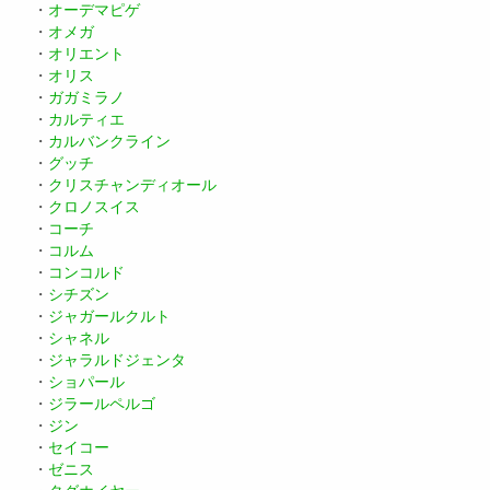
・
オーデマピゲ
・
オメガ
・
オリエント
・
オリス
・
ガガミラノ
・
カルティエ
・
カルバンクライン
・
グッチ
・
クリスチャンディオール
・
クロノスイス
・
コーチ
・
コルム
・
コンコルド
・
シチズン
・
ジャガールクルト
・
シャネル
・
ジャラルドジェンタ
・
ショパール
・
ジラールペルゴ
・
ジン
・
セイコー
・
ゼニス