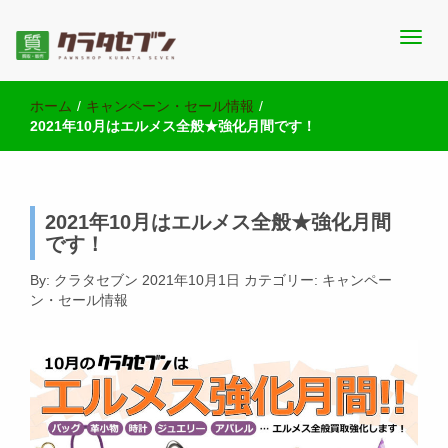
池袋西口にて2店舗営業中のクラタセブン公式ブログです。買取実
池袋の質屋クラタセブン 公式BLOG
績・販売商品情報や雑記をお届けします。
ホーム
/
キャンペーン・セール情報
/
2021年10月はエルメス全般★強化月間です！
2021年10月はエルメス全般★強化月間
です！
By:
クラタセブン
2021年10月1日
カテゴリー:
キャンペー
ン・セール情報