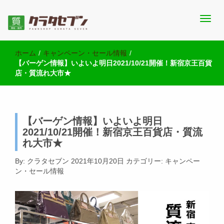
池袋西口にて2店舗営業中のクラタセブン公式ブログです。買取実
池袋の質屋クラタセブン 公式BLOG
績・販売商品情報や雑記をお届けします。
ホーム
/
キャンペーン・セール情報
/
【バーゲン情報】いよいよ明日2021/10/21開催！新宿京王百貨
店・質流れ大市★
【バーゲン情報】いよいよ明日
2021/10/21開催！新宿京王百貨店・質流
れ大市★
By:
クラタセブン
2021年10月20日
カテゴリー:
キャンペー
ン・セール情報