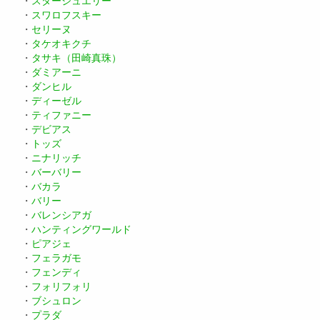
・
スタージュエリー
・
スワロフスキー
・
セリーヌ
・
タケオキクチ
・
タサキ（田崎真珠）
・
ダミアーニ
・
ダンヒル
・
ディーゼル
・
ティファニー
・
デビアス
・
トッズ
・
ニナリッチ
・
バーバリー
・
バカラ
・
バリー
・
バレンシアガ
・
ハンティングワールド
・
ピアジェ
・
フェラガモ
・
フェンディ
・
フォリフォリ
・
ブシュロン
・
プラダ