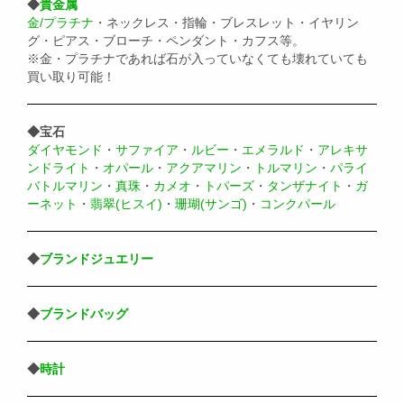
◆
貴金属
金/プラチナ
・ネックレス・指輪・ブレスレット・イヤリン
グ・ピアス・ブローチ・ペンダント・カフス等。
※金・プラチナであれば石が入っていなくても壊れていても
買い取り可能！
◆宝石
ダイヤモンド
・
サファイア
・
ルビー
・
エメラルド
・
アレキサ
ンドライト
・
オパール
・
アクアマリン
・
トルマリン
・
パライ
バトルマリン
・
真珠
・
カメオ
・
トパーズ
・
タンザナイト
・
ガ
ーネット
・
翡翠(ヒスイ)
・
珊瑚(サンゴ)
・
コンクパール
◆
ブランドジュエリー
◆
ブランドバッグ
◆
時計