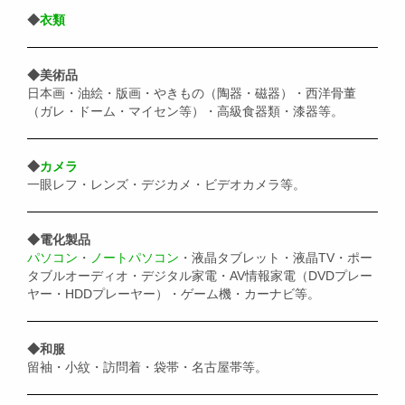
◆
衣類
◆美術品
日本画・油絵・版画・やきもの（陶器・磁器）・西洋骨董
（ガレ・ドーム・マイセン等）・高級食器類・漆器等。
◆
カメラ
一眼レフ・レンズ・デジカメ・ビデオカメラ等。
◆電化製品
パソコン
・
ノートパソコン
・液晶タブレット・液晶TV・ポー
タブルオーディオ・デジタル家電・AV情報家電（DVDプレー
ヤー・HDDプレーヤー）・ゲーム機・カーナビ等。
◆和服
留袖・小紋・訪問着・袋帯・名古屋帯等。