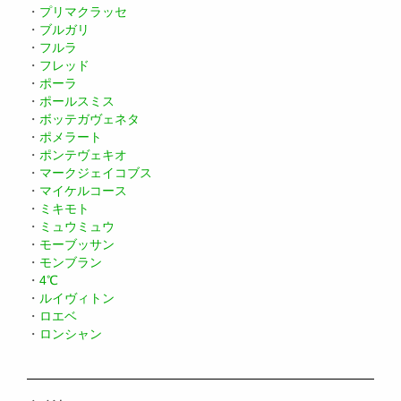
・
プリマクラッセ
・
ブルガリ
・
フルラ
・
フレッド
・
ポーラ
・
ポールスミス
・
ボッテガヴェネタ
・
ポメラート
・
ポンテヴェキオ
・
マークジェイコブス
・
マイケルコース
・
ミキモト
・
ミュウミュウ
・
モーブッサン
・
モンブラン
・
4℃
・
ルイヴィトン
・
ロエベ
・
ロンシャン