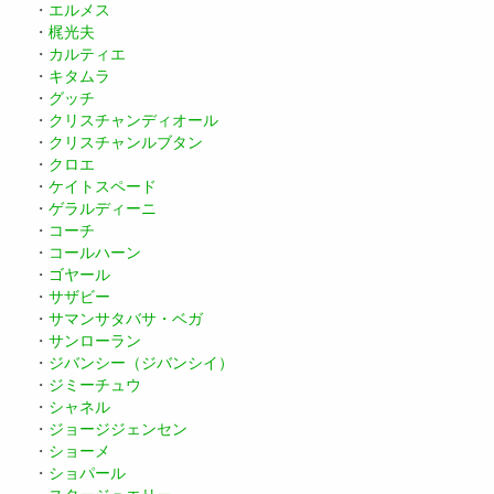
・
エルメス
・
梶光夫
・
カルティエ
・
キタムラ
・
グッチ
・
クリスチャンディオール
・
クリスチャンルブタン
・
クロエ
・
ケイトスペード
・
ゲラルディーニ
・
コーチ
・
コールハーン
・
ゴヤール
・
サザビー
・
サマンサタバサ・ベガ
・
サンローラン
・
ジバンシー（ジバンシイ）
・
ジミーチュウ
・
シャネル
・
ジョージジェンセン
・
ショーメ
・
ショパール