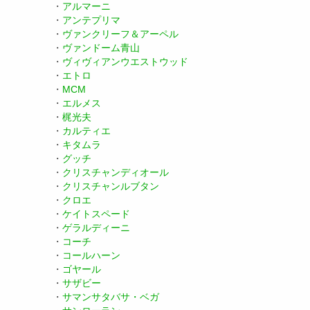
・
アルマーニ
・
アンテプリマ
・
ヴァンクリーフ＆アーペル
・
ヴァンドーム青山
・
ヴィヴィアンウエストウッド
・
エトロ
・
MCM
・
エルメス
・
梶光夫
・
カルティエ
・
キタムラ
・
グッチ
・
クリスチャンディオール
・
クリスチャンルブタン
・
クロエ
・
ケイトスペード
・
ゲラルディーニ
・
コーチ
・
コールハーン
・
ゴヤール
・
サザビー
・
サマンサタバサ・ベガ