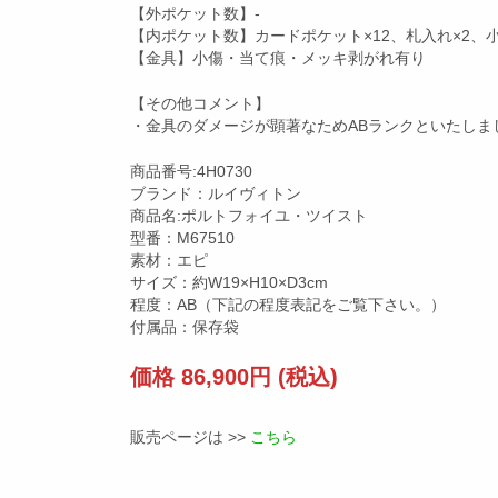
【外ポケット数】-
【内ポケット数】カードポケット×12、札入れ×2、小
【金具】小傷・当て痕・メッキ剥がれ有り
【その他コメント】
・金具のダメージが顕著なためABランクといたしま
商品番号:4H0730
ブランド：ルイヴィトン
商品名:ポルトフォイユ・ツイスト
型番：M67510
素材：エピ
サイズ：約W19×H10×D3cm
程度：AB（下記の程度表記をご覧下さい。）
付属品：保存袋
価格 86,900円 (税込)
販売ページは >>
こちら