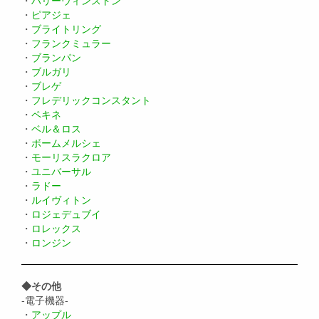
・
ハリーウィンストン
・
ピアジェ
・
ブライトリング
・
フランクミュラー
・
ブランパン
・
ブルガリ
・
ブレゲ
・
フレデリックコンスタント
・
ペキネ
・
ベル＆ロス
・
ボームメルシェ
・
モーリスラクロア
・
ユニバーサル
・
ラドー
・
ルイヴィトン
・
ロジェデュブイ
・
ロレックス
・
ロンジン
◆その他
-電子機器-
・
アップル