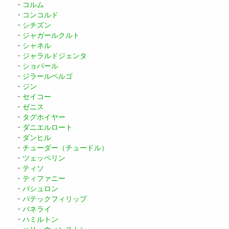
・
コルム
・
コンコルド
・
シチズン
・
ジャガールクルト
・
シャネル
・
ジャラルドジェンタ
・
ショパール
・
ジラールペルゴ
・
ジン
・
セイコー
・
ゼニス
・
タグホイヤー
・
ダニエルロート
・
ダンヒル
・
チューダー（チュードル）
・
ツェッペリン
・
ティソ
・
ティファニー
・
バシュロン
・
パテックフィリップ
・
パネライ
・
ハミルトン