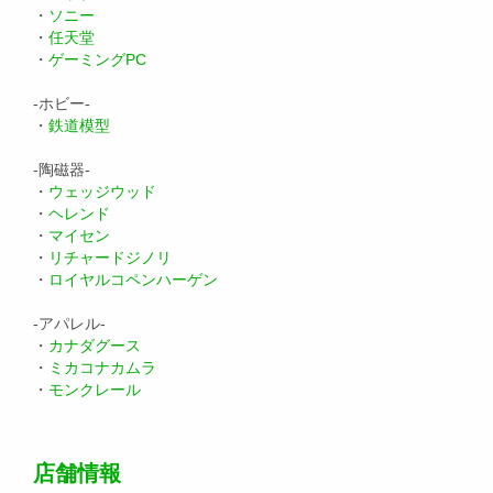
・
ソニー
・
任天堂
・
ゲーミングPC
-ホビー-
・
鉄道模型
-陶磁器-
・
ウェッジウッド
・
ヘレンド
・
マイセン
・
リチャードジノリ
・
ロイヤルコペンハーゲン
-アパレル-
・
カナダグース
・
ミカコナカムラ
・
モンクレール
店舗情報