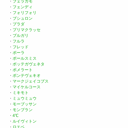
・
フェラガモ
・
フェンディ
・
フォリフォリ
・
ブシュロン
・
プラダ
・
プリマクラッセ
・
ブルガリ
・
フルラ
・
フレッド
・
ポーラ
・
ポールスミス
・
ボッテガヴェネタ
・
ポメラート
・
ポンテヴェキオ
・
マークジェイコブス
・
マイケルコース
・
ミキモト
・
ミュウミュウ
・
モーブッサン
・
モンブラン
・
4℃
・
ルイヴィトン
・
ロエベ