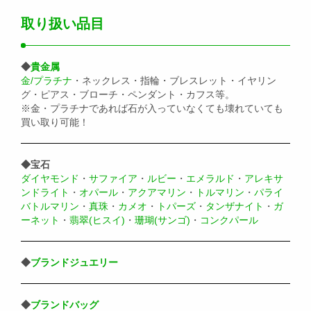
取り扱い品目
◆
貴金属
金/プラチナ
・ネックレス・指輪・ブレスレット・イヤリン
グ・ピアス・ブローチ・ペンダント・カフス等。
※金・プラチナであれば石が入っていなくても壊れていても
買い取り可能！
◆宝石
ダイヤモンド
・
サファイア
・
ルビー
・
エメラルド
・
アレキサ
ンドライト
・
オパール
・
アクアマリン
・
トルマリン
・
パライ
バトルマリン
・
真珠
・
カメオ
・
トパーズ
・
タンザナイト
・
ガ
ーネット
・
翡翠(ヒスイ)
・
珊瑚(サンゴ)
・
コンクパール
◆
ブランドジュエリー
◆
ブランドバッグ