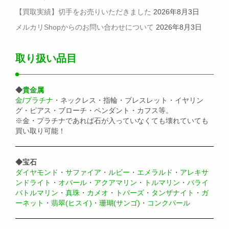
【買取実績】切手をお売りいただきました
2026年8月3日
メルカリShopからのお問い合わせについて
2026年8月3日
取り扱い品目
◆
貴金属
金/プラチナ
・ネックレス・指輪・ブレスレット・イヤリン
グ・ピアス・ブローチ・ペンダント・カフス等。
※金・プラチナであれば石が入っていなくても壊れていても
買い取り可能！
◆宝石
ダイヤモンド
・
サファイア
・
ルビー
・
エメラルド
・
アレキサ
ンドライト
・
オパール
・
アクアマリン
・
トルマリン
・
パライ
バトルマリン
・
真珠
・
カメオ
・
トパーズ
・
タンザナイト
・
ガ
ーネット
・
翡翠(ヒスイ)
・
珊瑚(サンゴ)
・
コンクパール