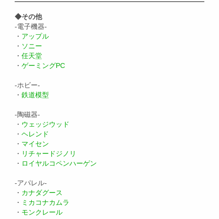
◆その他
-電子機器-
・
アップル
・
ソニー
・
任天堂
・
ゲーミングPC
-ホビー-
・
鉄道模型
-陶磁器-
・
ウェッジウッド
・
ヘレンド
・
マイセン
・
リチャードジノリ
・
ロイヤルコペンハーゲン
-アパレル-
・
カナダグース
・
ミカコナカムラ
・
モンクレール