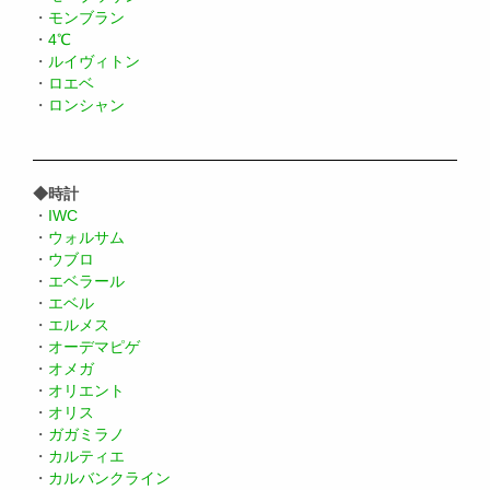
・
モンブラン
・
4℃
・
ルイヴィトン
・
ロエベ
・
ロンシャン
◆時計
・
IWC
・
ウォルサム
・
ウブロ
・
エベラール
・
エベル
・
エルメス
・
オーデマピゲ
・
オメガ
・
オリエント
・
オリス
・
ガガミラノ
・
カルティエ
・
カルバンクライン