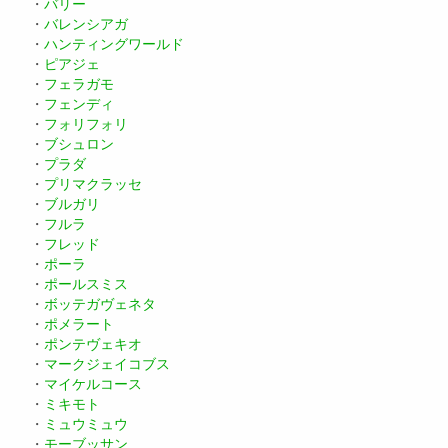
・
バリー
・
バレンシアガ
・
ハンティングワールド
・
ピアジェ
・
フェラガモ
・
フェンディ
・
フォリフォリ
・
ブシュロン
・
プラダ
・
プリマクラッセ
・
ブルガリ
・
フルラ
・
フレッド
・
ポーラ
・
ポールスミス
・
ボッテガヴェネタ
・
ポメラート
・
ポンテヴェキオ
・
マークジェイコブス
・
マイケルコース
・
ミキモト
・
ミュウミュウ
・
モーブッサン