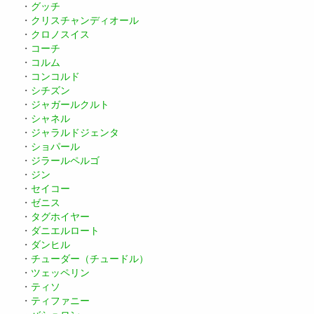
・
グッチ
・
クリスチャンディオール
・
クロノスイス
・
コーチ
・
コルム
・
コンコルド
・
シチズン
・
ジャガールクルト
・
シャネル
・
ジャラルドジェンタ
・
ショパール
・
ジラールペルゴ
・
ジン
・
セイコー
・
ゼニス
・
タグホイヤー
・
ダニエルロート
・
ダンヒル
・
チューダー（チュードル）
・
ツェッペリン
・
ティソ
・
ティファニー