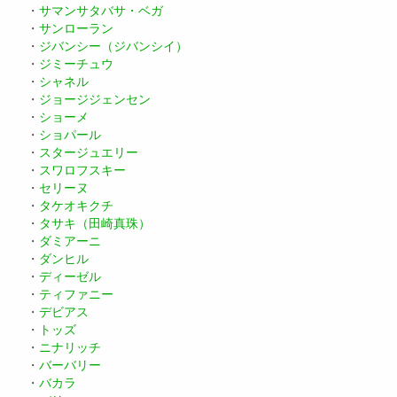
・
サマンサタバサ・ベガ
・
サンローラン
・
ジバンシー（ジバンシイ）
・
ジミーチュウ
・
シャネル
・
ジョージジェンセン
・
ショーメ
・
ショパール
・
スタージュエリー
・
スワロフスキー
・
セリーヌ
・
タケオキクチ
・
タサキ（田崎真珠）
・
ダミアーニ
・
ダンヒル
・
ディーゼル
・
ティファニー
・
デビアス
・
トッズ
・
ニナリッチ
・
バーバリー
・
バカラ