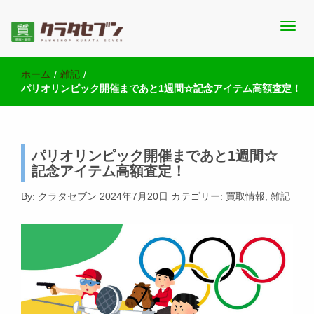
池袋西口にて2店舗営業中のクラタセブン公式ブログです。買取実
池袋の質屋クラタセブン 公式BLOG
績・販売商品情報や雑記をお届けします。
ホーム
/
雑記
/
パリオリンピック開催まであと1週間☆記念アイテム高額査定！
パリオリンピック開催まであと1週間☆
記念アイテム高額査定！
By:
クラタセブン
2024年7月20日
カテゴリー:
買取情報
,
雑記