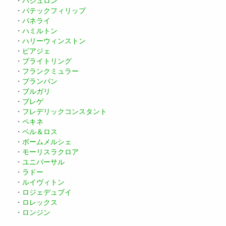
・
バシュロン
・
パテックフィリップ
・
パネライ
・
ハミルトン
・
ハリーウィンストン
・
ピアジェ
・
ブライトリング
・
フランクミュラー
・
ブランパン
・
ブルガリ
・
ブレゲ
・
フレデリックコンスタント
・
ペキネ
・
ベル＆ロス
・
ボームメルシェ
・
モーリスラクロア
・
ユニバーサル
・
ラドー
・
ルイヴィトン
・
ロジェデュブイ
・
ロレックス
・
ロンジン