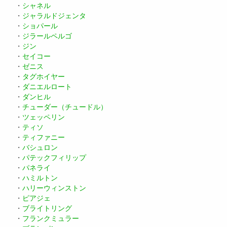
・
シャネル
・
ジャラルドジェンタ
・
ショパール
・
ジラールペルゴ
・
ジン
・
セイコー
・
ゼニス
・
タグホイヤー
・
ダニエルロート
・
ダンヒル
・
チューダー（チュードル）
・
ツェッペリン
・
ティソ
・
ティファニー
・
バシュロン
・
パテックフィリップ
・
パネライ
・
ハミルトン
・
ハリーウィンストン
・
ピアジェ
・
ブライトリング
・
フランクミュラー