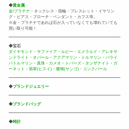
◆
貴金属
金/プラチナ
・ネックレス・指輪・ブレスレット・イヤリン
グ・ピアス・ブローチ・ペンダント・カフス等。
※金・プラチナであれば石が入っていなくても壊れていても
買い取り可能！
◆宝石
ダイヤモンド
・
サファイア
・
ルビー
・
エメラルド
・
アレキサ
ンドライト
・
オパール
・
アクアマリン
・
トルマリン
・
パライ
バトルマリン
・
真珠
・
カメオ
・
トパーズ
・
タンザナイト
・
ガ
ーネット
・
翡翠(ヒスイ)
・
珊瑚(サンゴ)
・
コンクパール
◆
ブランドジュエリー
◆
ブランドバッグ
◆
時計