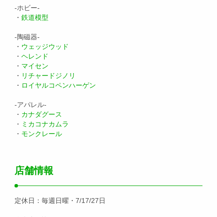
-ホビー-
・
鉄道模型
-陶磁器-
・
ウェッジウッド
・
ヘレンド
・
マイセン
・
リチャードジノリ
・
ロイヤルコペンハーゲン
-アパレル-
・
カナダグース
・
ミカコナカムラ
・
モンクレール
店舗情報
定休日：毎週日曜・7/17/27日