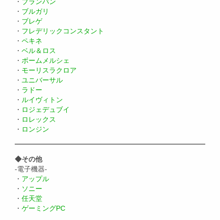
・
ブランパン
・
ブルガリ
・
ブレゲ
・
フレデリックコンスタント
・
ペキネ
・
ベル＆ロス
・
ボームメルシェ
・
モーリスラクロア
・
ユニバーサル
・
ラドー
・
ルイヴィトン
・
ロジェデュブイ
・
ロレックス
・
ロンジン
◆その他
-電子機器-
・
アップル
・
ソニー
・
任天堂
・
ゲーミングPC