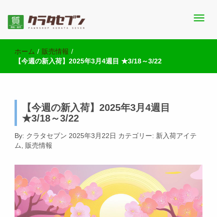
池袋西口にて2店舗営業中のクラタセブン公式ブログです。買取実
池袋の質屋クラタセブン 公式BLOG
績・販売商品情報や雑記をお届けします。
ホーム
/
販売情報
/
【今週の新入荷】2025年3月4週目 ★3/18～3/22
【今週の新入荷】2025年3月4週目
★3/18～3/22
By:
クラタセブン
2025年3月22日
カテゴリー:
新入荷アイテ
ム
,
販売情報