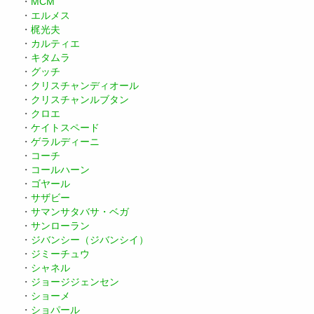
・
MCM
・
エルメス
・
梶光夫
・
カルティエ
・
キタムラ
・
グッチ
・
クリスチャンディオール
・
クリスチャンルブタン
・
クロエ
・
ケイトスペード
・
ゲラルディーニ
・
コーチ
・
コールハーン
・
ゴヤール
・
サザビー
・
サマンサタバサ・ベガ
・
サンローラン
・
ジバンシー（ジバンシイ）
・
ジミーチュウ
・
シャネル
・
ジョージジェンセン
・
ショーメ
・
ショパール