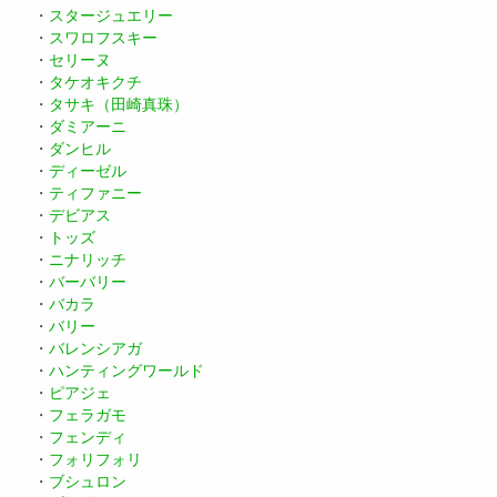
・
スタージュエリー
・
スワロフスキー
・
セリーヌ
・
タケオキクチ
・
タサキ（田崎真珠）
・
ダミアーニ
・
ダンヒル
・
ディーゼル
・
ティファニー
・
デビアス
・
トッズ
・
ニナリッチ
・
バーバリー
・
バカラ
・
バリー
・
バレンシアガ
・
ハンティングワールド
・
ピアジェ
・
フェラガモ
・
フェンディ
・
フォリフォリ
・
ブシュロン