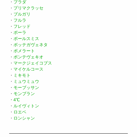
・
プラダ
・
プリマクラッセ
・
ブルガリ
・
フルラ
・
フレッド
・
ポーラ
・
ポールスミス
・
ボッテガヴェネタ
・
ポメラート
・
ポンテヴェキオ
・
マークジェイコブス
・
マイケルコース
・
ミキモト
・
ミュウミュウ
・
モーブッサン
・
モンブラン
・
4℃
・
ルイヴィトン
・
ロエベ
・
ロンシャン