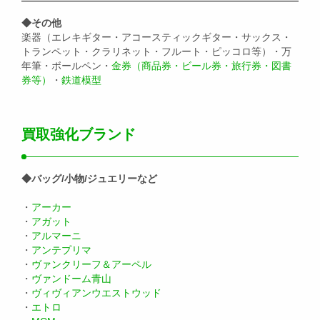
◆その他
楽器（エレキギター・アコースティックギター・サックス・
トランペット・クラリネット・フルート・ピッコロ等）・万
年筆・ボールペン・
金券（商品券・ビール券・旅行券・図書
券等）
・
鉄道模型
買取強化ブランド
◆バッグ/小物/ジュエリーなど
・
アーカー
・
アガット
・
アルマーニ
・
アンテプリマ
・
ヴァンクリーフ＆アーペル
・
ヴァンドーム青山
・
ヴィヴィアンウエストウッド
・
エトロ