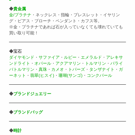
◆
貴金属
金/プラチナ
・ネックレス・指輪・ブレスレット・イヤリン
グ・ピアス・ブローチ・ペンダント・カフス等。
※金・プラチナであれば石が入っていなくても壊れていても
買い取り可能！
◆宝石
ダイヤモンド
・
サファイア
・
ルビー
・
エメラルド
・
アレキサ
ンドライト
・
オパール
・
アクアマリン
・
トルマリン
・
パライ
バトルマリン
・
真珠
・
カメオ
・
トパーズ
・
タンザナイト
・
ガ
ーネット
・
翡翠(ヒスイ)
・
珊瑚(サンゴ)
・
コンクパール
◆
ブランドジュエリー
◆
ブランドバッグ
◆
時計