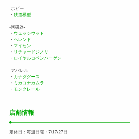
-ホビー-
・
鉄道模型
-陶磁器-
・
ウェッジウッド
・
ヘレンド
・
マイセン
・
リチャードジノリ
・
ロイヤルコペンハーゲン
-アパレル-
・
カナダグース
・
ミカコナカムラ
・
モンクレール
店舗情報
定休日：毎週日曜・7/17/27日