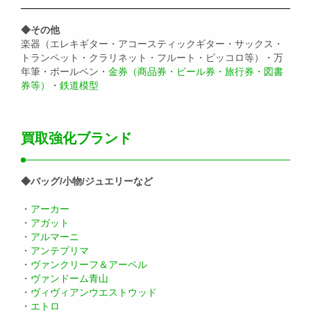
◆その他
楽器（エレキギター・アコースティックギター・サックス・
トランペット・クラリネット・フルート・ピッコロ等）・万
年筆・ボールペン・
金券（商品券・ビール券・旅行券・図書
券等）
・
鉄道模型
買取強化ブランド
◆バッグ/小物/ジュエリーなど
・
アーカー
・
アガット
・
アルマーニ
・
アンテプリマ
・
ヴァンクリーフ＆アーペル
・
ヴァンドーム青山
・
ヴィヴィアンウエストウッド
・
エトロ