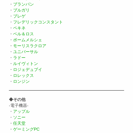
・
ブランパン
・
ブルガリ
・
ブレゲ
・
フレデリックコンスタント
・
ペキネ
・
ベル＆ロス
・
ボームメルシェ
・
モーリスラクロア
・
ユニバーサル
・
ラドー
・
ルイヴィトン
・
ロジェデュブイ
・
ロレックス
・
ロンジン
◆その他
-電子機器-
・
アップル
・
ソニー
・
任天堂
・
ゲーミングPC