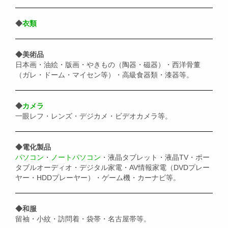
◆
衣類
◆美術品
日本画・油絵・版画・やきもの（陶器・磁器）・西洋骨董
（ガレ・ドーム・マイセン等）・高級食器類・漆器等。
◆
カメラ
一眼レフ・レンズ・デジカメ・ビデオカメラ等。
◆電化製品
パソコン
・
ノートパソコン
・液晶タブレット・液晶TV・ポー
タブルオーディオ・デジタル家電・AV情報家電（DVDプレー
ヤー・HDDプレーヤー）・ゲーム機・カーナビ等。
◆和服
留袖・小紋・訪問着・袋帯・名古屋帯等。