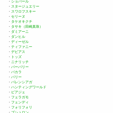
・
ショパール
・
スタージュエリー
・
スワロフスキー
・
セリーヌ
・
タケオキクチ
・
タサキ（田崎真珠）
・
ダミアーニ
・
ダンヒル
・
ディーゼル
・
ティファニー
・
デビアス
・
トッズ
・
ニナリッチ
・
バーバリー
・
バカラ
・
バリー
・
バレンシアガ
・
ハンティングワールド
・
ピアジェ
・
フェラガモ
・
フェンディ
・
フォリフォリ
・
ブシュロン