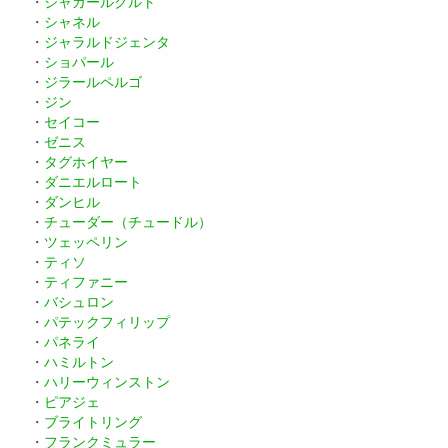
・
ジャガールクルト
・
シャネル
・
ジャラルドジェンタ
・
ショパール
・
ジラールペルゴ
・
ジン
・
セイコー
・
ゼニス
・
タグホイヤー
・
ダニエルロート
・
ダンヒル
・
チューダー（チュードル）
・
ツェッペリン
・
ティソ
・
ティファニー
・
バシュロン
・
パテックフィリップ
・
パネライ
・
ハミルトン
・
ハリーウィンストン
・
ピアジェ
・
ブライトリング
・
フランクミュラー