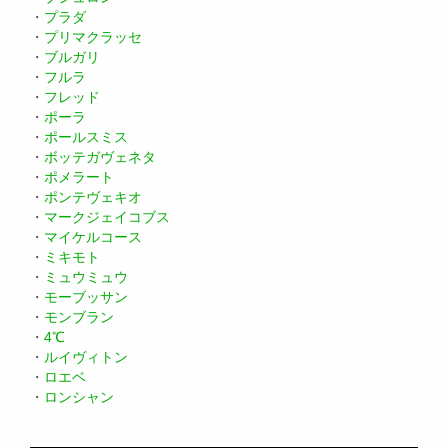
・
プラダ
・
プリマクラッセ
・
ブルガリ
・
フルラ
・
フレッド
・
ポーラ
・
ポールスミス
・
ボッテガヴェネタ
・
ポメラート
・
ポンテヴェキオ
・
マークジェイコブス
・
マイケルコース
・
ミキモト
・
ミュウミュウ
・
モーブッサン
・
モンブラン
・
4℃
・
ルイヴィトン
・
ロエベ
・
ロンシャン