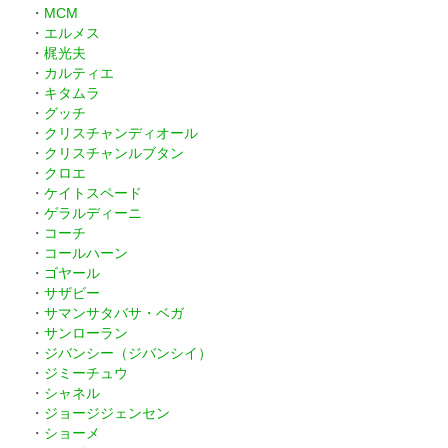
・
MCM
・
エルメス
・
梶光夫
・
カルティエ
・
キタムラ
・
グッチ
・
クリスチャンディオール
・
クリスチャンルブタン
・
クロエ
・
ケイトスペード
・
ゲラルディーニ
・
コーチ
・
コールハーン
・
ゴヤール
・
サザビー
・
サマンサタバサ・ベガ
・
サンローラン
・
ジバンシー（ジバンシイ）
・
ジミーチュウ
・
シャネル
・
ジョージジェンセン
・
ショーメ