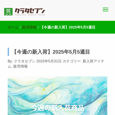
池袋西口にて2店舗営業中のクラタセブン公式ブログです。買取実
池袋の質屋クラタセブン 公式BLOG
績・販売商品情報や雑記をお届けします。
ホーム
/
販売情報
/
【今週の新入荷】2025年5月5週目
【今週の新入荷】2025年5月5週目
By:
クラタセブン
2025年5月31日
カテゴリー:
新入荷アイテ
ム
,
販売情報