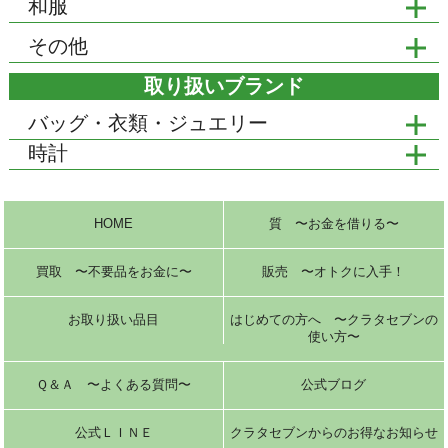
和服
その他
取り扱いブランド
バッグ・衣類・ジュエリー
時計
HOME
質 〜お金を借りる〜
買取 〜不要品をお金に〜
販売 〜オトクに入手！
お取り扱い品目
はじめての方へ 〜クラタセブンの
使い方〜
Ｑ＆Ａ 〜よくある質問〜
公式ブログ
公式ＬＩＮＥ
クラタセブンからのお得なお知らせ