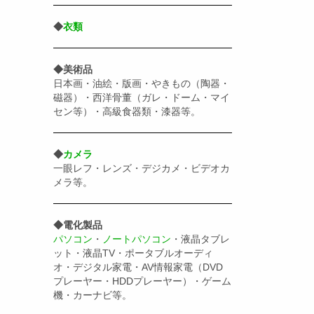
◆
衣類
◆美術品
日本画・油絵・版画・やきもの（陶器・
磁器）・西洋骨董（ガレ・ドーム・マイ
セン等）・高級食器類・漆器等。
◆
カメラ
一眼レフ・レンズ・デジカメ・ビデオカ
メラ等。
◆電化製品
パソコン
・
ノートパソコン
・液晶タブレ
ット・液晶TV・ポータブルオーディ
オ・デジタル家電・AV情報家電（DVD
プレーヤー・HDDプレーヤー）・ゲーム
機・カーナビ等。