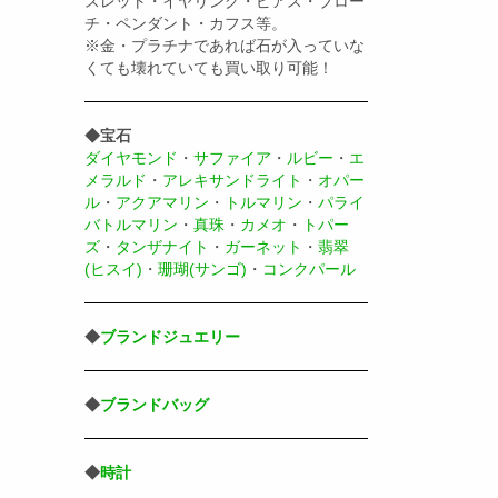
スレット・イヤリング・ピアス・ブロー
チ・ペンダント・カフス等。
※金・プラチナであれば石が入っていな
くても壊れていても買い取り可能！
◆宝石
ダイヤモンド
・
サファイア
・
ルビー
・
エ
メラルド
・
アレキサンドライト
・
オパー
ル
・
アクアマリン
・
トルマリン
・
パライ
バトルマリン
・
真珠
・
カメオ
・
トパー
ズ
・
タンザナイト
・
ガーネット
・
翡翠
(ヒスイ)
・
珊瑚(サンゴ)
・
コンクパール
◆
ブランドジュエリー
◆
ブランドバッグ
◆
時計