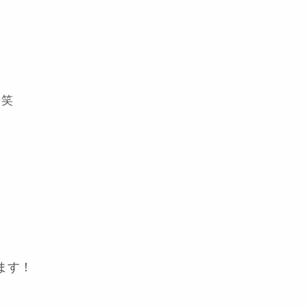
･笑
ます！