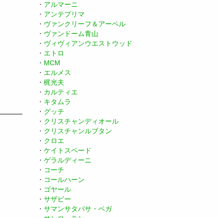
・
アルマーニ
・
アンテプリマ
・
ヴァンクリーフ＆アーペル
・
ヴァンドーム青山
・
ヴィヴィアンウエストウッド
・
エトロ
・
MCM
・
エルメス
・
梶光夫
・
カルティエ
・
キタムラ
・
グッチ
・
クリスチャンディオール
・
クリスチャンルブタン
・
クロエ
・
ケイトスペード
・
ゲラルディーニ
・
コーチ
・
コールハーン
・
ゴヤール
・
サザビー
・
サマンサタバサ・ベガ