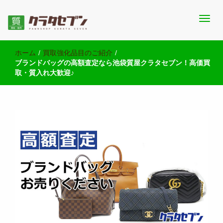
池袋西口にて2店舗営業中のクラタセブン公式ブログです。買取実
池袋の質屋クラタセブン 公式BLOG
績・販売商品情報や雑記をお届けします。
ホーム
/
買取強化品目のご紹介
/
ブランドバッグの高額査定なら池袋質屋クラタセブン！高価買
取・質入れ大歓迎♪