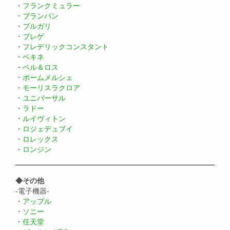
・
フランクミュラー
・
ブランパン
・
ブルガリ
・
ブレゲ
・
フレデリックコンスタント
・
ペキネ
・
ベル＆ロス
・
ボームメルシェ
・
モーリスラクロア
・
ユニバーサル
・
ラドー
・
ルイヴィトン
・
ロジェデュブイ
・
ロレックス
・
ロンジン
◆その他
-電子機器-
・
アップル
・
ソニー
・
任天堂