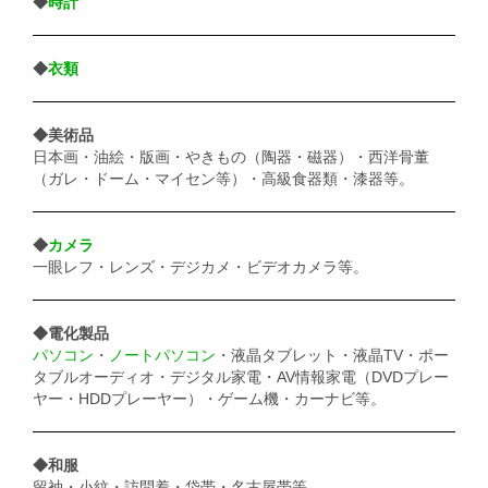
◆
時計
◆
衣類
◆美術品
日本画・油絵・版画・やきもの（陶器・磁器）・西洋骨董
（ガレ・ドーム・マイセン等）・高級食器類・漆器等。
◆
カメラ
一眼レフ・レンズ・デジカメ・ビデオカメラ等。
◆電化製品
パソコン
・
ノートパソコン
・液晶タブレット・液晶TV・ポー
タブルオーディオ・デジタル家電・AV情報家電（DVDプレー
ヤー・HDDプレーヤー）・ゲーム機・カーナビ等。
◆和服
留袖・小紋・訪問着・袋帯・名古屋帯等。