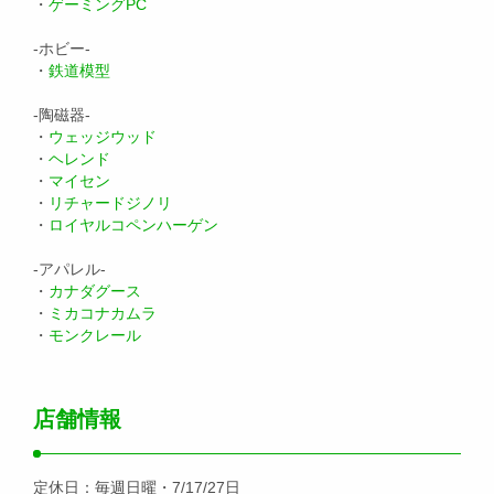
・
ゲーミングPC
-ホビー-
・
鉄道模型
-陶磁器-
・
ウェッジウッド
・
ヘレンド
・
マイセン
・
リチャードジノリ
・
ロイヤルコペンハーゲン
-アパレル-
・
カナダグース
・
ミカコナカムラ
・
モンクレール
店舗情報
定休日：毎週日曜・7/17/27日