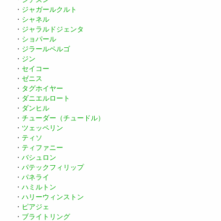
・
ジャガールクルト
・
シャネル
・
ジャラルドジェンタ
・
ショパール
・
ジラールペルゴ
・
ジン
・
セイコー
・
ゼニス
・
タグホイヤー
・
ダニエルロート
・
ダンヒル
・
チューダー（チュードル）
・
ツェッペリン
・
ティソ
・
ティファニー
・
バシュロン
・
パテックフィリップ
・
パネライ
・
ハミルトン
・
ハリーウィンストン
・
ピアジェ
・
ブライトリング