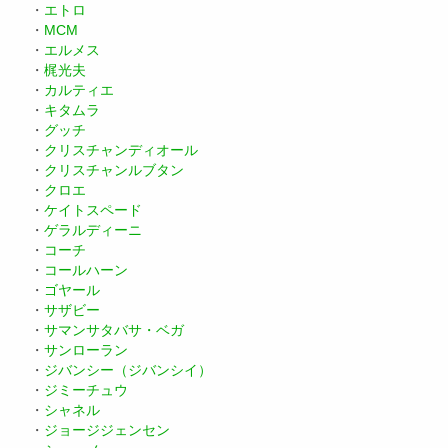
・
エトロ
・
MCM
・
エルメス
・
梶光夫
・
カルティエ
・
キタムラ
・
グッチ
・
クリスチャンディオール
・
クリスチャンルブタン
・
クロエ
・
ケイトスペード
・
ゲラルディーニ
・
コーチ
・
コールハーン
・
ゴヤール
・
サザビー
・
サマンサタバサ・ベガ
・
サンローラン
・
ジバンシー（ジバンシイ）
・
ジミーチュウ
・
シャネル
・
ジョージジェンセン