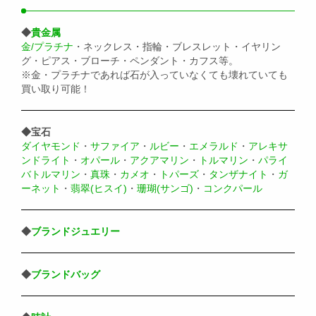
◆
貴金属
金/プラチナ
・ネックレス・指輪・ブレスレット・イヤリン
グ・ピアス・ブローチ・ペンダント・カフス等。
※金・プラチナであれば石が入っていなくても壊れていても
買い取り可能！
◆宝石
ダイヤモンド
・
サファイア
・
ルビー
・
エメラルド
・
アレキサ
ンドライト
・
オパール
・
アクアマリン
・
トルマリン
・
パライ
バトルマリン
・
真珠
・
カメオ
・
トパーズ
・
タンザナイト
・
ガ
ーネット
・
翡翠(ヒスイ)
・
珊瑚(サンゴ)
・
コンクパール
◆
ブランドジュエリー
◆
ブランドバッグ