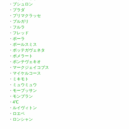
・
ブシュロン
・
プラダ
・
プリマクラッセ
・
ブルガリ
・
フルラ
・
フレッド
・
ポーラ
・
ポールスミス
・
ボッテガヴェネタ
・
ポメラート
・
ポンテヴェキオ
・
マークジェイコブス
・
マイケルコース
・
ミキモト
・
ミュウミュウ
・
モーブッサン
・
モンブラン
・
4℃
・
ルイヴィトン
・
ロエベ
・
ロンシャン