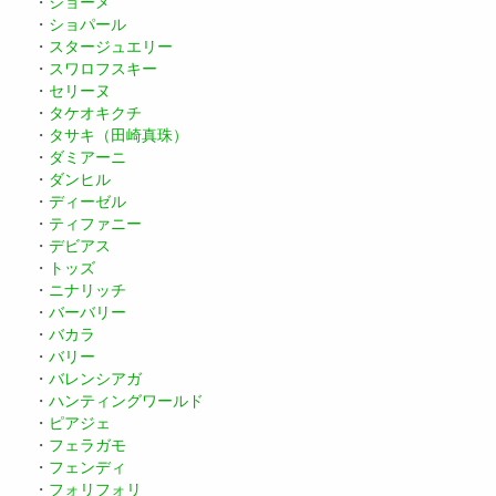
・
ショーメ
・
ショパール
・
スタージュエリー
・
スワロフスキー
・
セリーヌ
・
タケオキクチ
・
タサキ（田崎真珠）
・
ダミアーニ
・
ダンヒル
・
ディーゼル
・
ティファニー
・
デビアス
・
トッズ
・
ニナリッチ
・
バーバリー
・
バカラ
・
バリー
・
バレンシアガ
・
ハンティングワールド
・
ピアジェ
・
フェラガモ
・
フェンディ
・
フォリフォリ