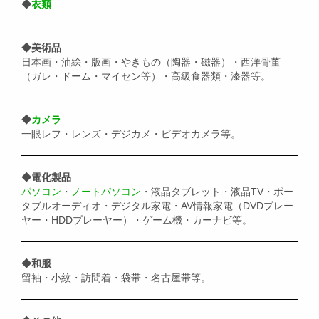
◆
衣類
◆美術品
日本画・油絵・版画・やきもの（陶器・磁器）・西洋骨董
（ガレ・ドーム・マイセン等）・高級食器類・漆器等。
◆
カメラ
一眼レフ・レンズ・デジカメ・ビデオカメラ等。
◆電化製品
パソコン
・
ノートパソコン
・液晶タブレット・液晶TV・ポー
タブルオーディオ・デジタル家電・AV情報家電（DVDプレー
ヤー・HDDプレーヤー）・ゲーム機・カーナビ等。
◆和服
留袖・小紋・訪問着・袋帯・名古屋帯等。