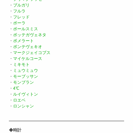
・
ブルガリ
・
フルラ
・
フレッド
・
ポーラ
・
ポールスミス
・
ボッテガヴェネタ
・
ポメラート
・
ポンテヴェキオ
・
マークジェイコブス
・
マイケルコース
・
ミキモト
・
ミュウミュウ
・
モーブッサン
・
モンブラン
・
4℃
・
ルイヴィトン
・
ロエベ
・
ロンシャン
◆時計