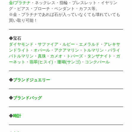
金/プラチナ
・ネックレス・指輪・ブレスレット・イヤリン
グ・ピアス・ブローチ・ペンダント・カフス等。
※金・プラチナであれば石が入っていなくても壊れていても
買い取り可能！
◆宝石
ダイヤモンド
・
サファイア
・
ルビー
・
エメラルド
・
アレキサ
ンドライト
・
オパール
・
アクアマリン
・
トルマリン
・
パライ
バトルマリン
・
真珠
・
カメオ
・
トパーズ
・
タンザナイト
・
ガ
ーネット
・
翡翠(ヒスイ)
・
珊瑚(サンゴ)
・
コンクパール
◆
ブランドジュエリー
◆
ブランドバッグ
◆
時計