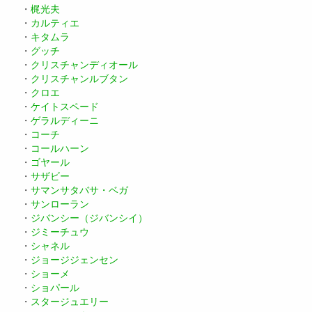
・
梶光夫
・
カルティエ
・
キタムラ
・
グッチ
・
クリスチャンディオール
・
クリスチャンルブタン
・
クロエ
・
ケイトスペード
・
ゲラルディーニ
・
コーチ
・
コールハーン
・
ゴヤール
・
サザビー
・
サマンサタバサ・ベガ
・
サンローラン
・
ジバンシー（ジバンシイ）
・
ジミーチュウ
・
シャネル
・
ジョージジェンセン
・
ショーメ
・
ショパール
・
スタージュエリー