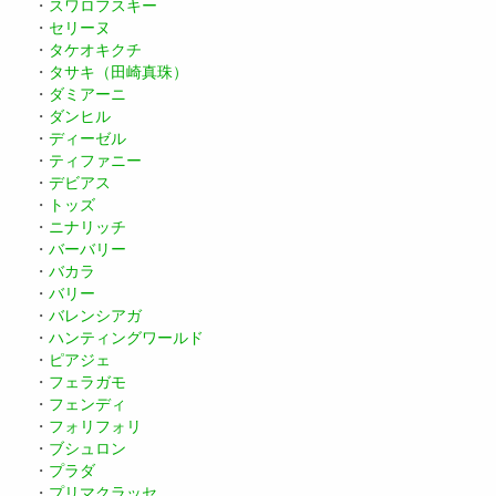
・
スワロフスキー
・
セリーヌ
・
タケオキクチ
・
タサキ（田崎真珠）
・
ダミアーニ
・
ダンヒル
・
ディーゼル
・
ティファニー
・
デビアス
・
トッズ
・
ニナリッチ
・
バーバリー
・
バカラ
・
バリー
・
バレンシアガ
・
ハンティングワールド
・
ピアジェ
・
フェラガモ
・
フェンディ
・
フォリフォリ
・
ブシュロン
・
プラダ
・
プリマクラッセ