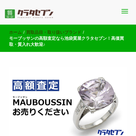
池袋西口にて2店舗営業中のクラタセブン公式ブログです。買取実
池袋の質屋クラタセブン 公式BLOG
績・販売商品情報や雑記をお届けします。
ホーム
/
買取品目・取り扱いブランド
/
モーブッサンの高額査定なら池袋質屋クラタセブン！高価買
取・質入れ大歓迎♪