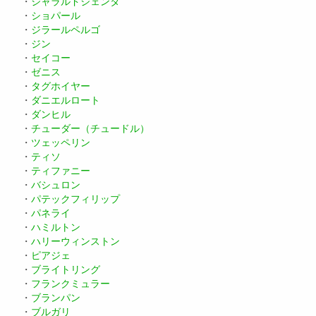
・
ジャラルドジェンタ
・
ショパール
・
ジラールペルゴ
・
ジン
・
セイコー
・
ゼニス
・
タグホイヤー
・
ダニエルロート
・
ダンヒル
・
チューダー（チュードル）
・
ツェッペリン
・
ティソ
・
ティファニー
・
バシュロン
・
パテックフィリップ
・
パネライ
・
ハミルトン
・
ハリーウィンストン
・
ピアジェ
・
ブライトリング
・
フランクミュラー
・
ブランパン
・
ブルガリ