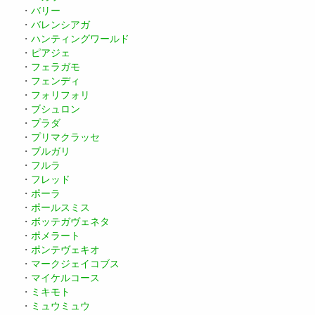
・
バリー
・
バレンシアガ
・
ハンティングワールド
・
ピアジェ
・
フェラガモ
・
フェンディ
・
フォリフォリ
・
ブシュロン
・
プラダ
・
プリマクラッセ
・
ブルガリ
・
フルラ
・
フレッド
・
ポーラ
・
ポールスミス
・
ボッテガヴェネタ
・
ポメラート
・
ポンテヴェキオ
・
マークジェイコブス
・
マイケルコース
・
ミキモト
・
ミュウミュウ