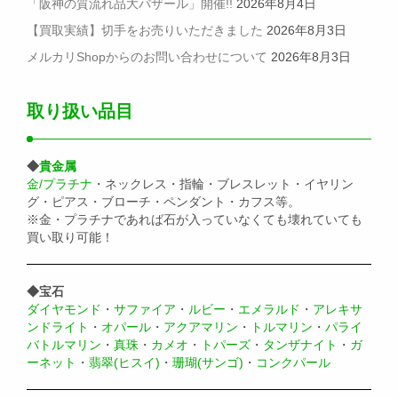
「阪神の質流れ品大バザール」開催!!
2026年8月4日
【買取実績】切手をお売りいただきました
2026年8月3日
メルカリShopからのお問い合わせについて
2026年8月3日
取り扱い品目
◆
貴金属
金/プラチナ
・ネックレス・指輪・ブレスレット・イヤリン
グ・ピアス・ブローチ・ペンダント・カフス等。
※金・プラチナであれば石が入っていなくても壊れていても
買い取り可能！
◆宝石
ダイヤモンド
・
サファイア
・
ルビー
・
エメラルド
・
アレキサ
ンドライト
・
オパール
・
アクアマリン
・
トルマリン
・
パライ
バトルマリン
・
真珠
・
カメオ
・
トパーズ
・
タンザナイト
・
ガ
ーネット
・
翡翠(ヒスイ)
・
珊瑚(サンゴ)
・
コンクパール