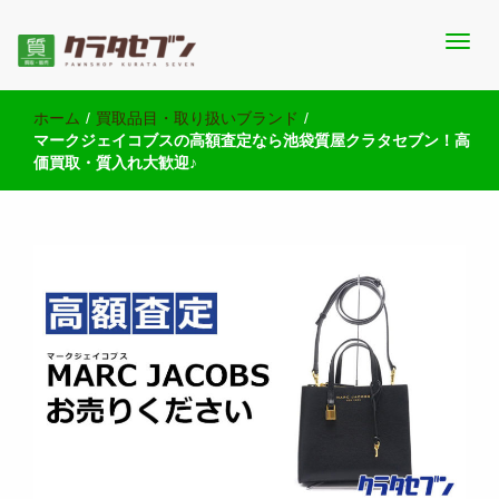
池袋西口にて2店舗営業中のクラタセブン公式ブログです。買取実
池袋の質屋クラタセブン 公式BLOG
績・販売商品情報や雑記をお届けします。
ホーム
/
買取品目・取り扱いブランド
/
マークジェイコブスの高額査定なら池袋質屋クラタセブン！高
価買取・質入れ大歓迎♪