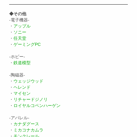
◆その他
-電子機器-
・
アップル
・
ソニー
・
任天堂
・
ゲーミングPC
-ホビー-
・
鉄道模型
-陶磁器-
・
ウェッジウッド
・
ヘレンド
・
マイセン
・
リチャードジノリ
・
ロイヤルコペンハーゲン
-アパレル-
・
カナダグース
・
ミカコナカムラ
・
モンクレール