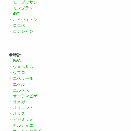
・
モーブッサン
・
モンブラン
・
4℃
・
ルイヴィトン
・
ロエベ
・
ロンシャン
◆時計
・
IWC
・
ウォルサム
・
ウブロ
・
エベラール
・
エベル
・
エルメス
・
オーデマピゲ
・
オメガ
・
オリエント
・
オリス
・
ガガミラノ
・
カルティエ
・
カルバンクライン