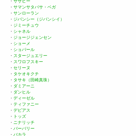
・
サザビー
・
サマンサタバサ・ベガ
・
サンローラン
・
ジバンシー（ジバンシイ）
・
ジミーチュウ
・
シャネル
・
ジョージジェンセン
・
ショーメ
・
ショパール
・
スタージュエリー
・
スワロフスキー
・
セリーヌ
・
タケオキクチ
・
タサキ（田崎真珠）
・
ダミアーニ
・
ダンヒル
・
ディーゼル
・
ティファニー
・
デビアス
・
トッズ
・
ニナリッチ
・
バーバリー
・
バカラ