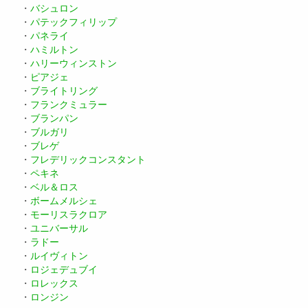
・
バシュロン
・
パテックフィリップ
・
パネライ
・
ハミルトン
・
ハリーウィンストン
・
ピアジェ
・
ブライトリング
・
フランクミュラー
・
ブランパン
・
ブルガリ
・
ブレゲ
・
フレデリックコンスタント
・
ペキネ
・
ベル＆ロス
・
ボームメルシェ
・
モーリスラクロア
・
ユニバーサル
・
ラドー
・
ルイヴィトン
・
ロジェデュブイ
・
ロレックス
・
ロンジン