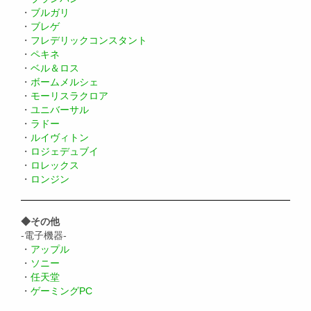
・
ブルガリ
・
ブレゲ
・
フレデリックコンスタント
・
ペキネ
・
ベル＆ロス
・
ボームメルシェ
・
モーリスラクロア
・
ユニバーサル
・
ラドー
・
ルイヴィトン
・
ロジェデュブイ
・
ロレックス
・
ロンジン
◆その他
-電子機器-
・
アップル
・
ソニー
・
任天堂
・
ゲーミングPC