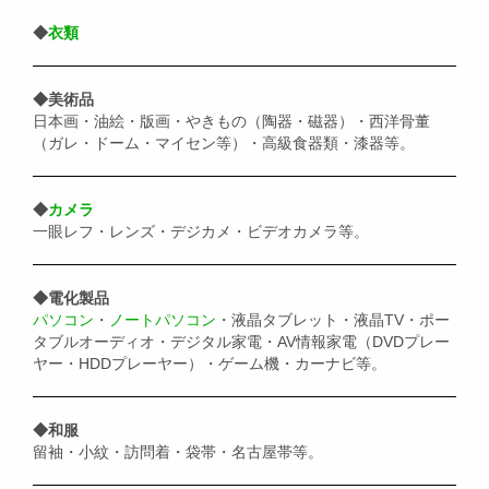
◆
衣類
◆美術品
日本画・油絵・版画・やきもの（陶器・磁器）・西洋骨董
（ガレ・ドーム・マイセン等）・高級食器類・漆器等。
◆
カメラ
一眼レフ・レンズ・デジカメ・ビデオカメラ等。
◆電化製品
パソコン
・
ノートパソコン
・液晶タブレット・液晶TV・ポー
タブルオーディオ・デジタル家電・AV情報家電（DVDプレー
ヤー・HDDプレーヤー）・ゲーム機・カーナビ等。
◆和服
留袖・小紋・訪問着・袋帯・名古屋帯等。