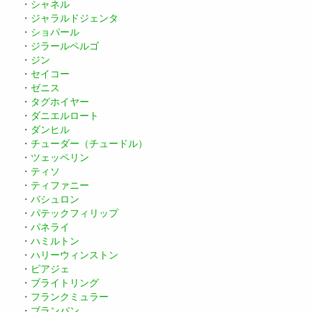
・
シャネル
・
ジャラルドジェンタ
・
ショパール
・
ジラールペルゴ
・
ジン
・
セイコー
・
ゼニス
・
タグホイヤー
・
ダニエルロート
・
ダンヒル
・
チューダー（チュードル）
・
ツェッペリン
・
ティソ
・
ティファニー
・
バシュロン
・
パテックフィリップ
・
パネライ
・
ハミルトン
・
ハリーウィンストン
・
ピアジェ
・
ブライトリング
・
フランクミュラー
・
ブランパン