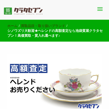
池袋西口にて2店舗営業中のクラタセブン公式ブログです。買取実
池袋の質屋クラタセブン 公式BLOG
績・販売商品情報や雑記をお届けします。
ホーム
/
買取品目・取り扱いブランド
/
シノワズリ大歓迎★ヘレンドの高額査定なら池袋質屋クラタセ
ブン！高価買取・質入れ選べます♪