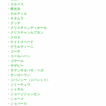
・
エルメス
・
梶光夫
・
カルティエ
・
キタムラ
・
グッチ
・
クリスチャンディオール
・
クリスチャンルブタン
・
クロエ
・
ケイトスペード
・
ゲラルディーニ
・
コーチ
・
コールハーン
・
ゴヤール
・
サザビー
・
サマンサタバサ・ベガ
・
サンローラン
・
ジバンシー（ジバンシイ）
・
ジミーチュウ
・
シャネル
・
ジョージジェンセン
・
ショーメ
・
ショパール