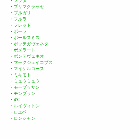
・
プラダ
・
プリマクラッセ
・
ブルガリ
・
フルラ
・
フレッド
・
ポーラ
・
ポールスミス
・
ボッテガヴェネタ
・
ポメラート
・
ポンテヴェキオ
・
マークジェイコブス
・
マイケルコース
・
ミキモト
・
ミュウミュウ
・
モーブッサン
・
モンブラン
・
4℃
・
ルイヴィトン
・
ロエベ
・
ロンシャン