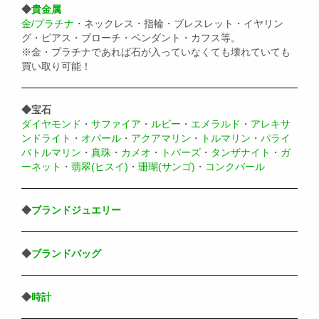
◆
貴金属
金/プラチナ
・ネックレス・指輪・ブレスレット・イヤリン
グ・ピアス・ブローチ・ペンダント・カフス等。
※金・プラチナであれば石が入っていなくても壊れていても
買い取り可能！
◆宝石
ダイヤモンド
・
サファイア
・
ルビー
・
エメラルド
・
アレキサ
ンドライト
・
オパール
・
アクアマリン
・
トルマリン
・
パライ
バトルマリン
・
真珠
・
カメオ
・
トパーズ
・
タンザナイト
・
ガ
ーネット
・
翡翠(ヒスイ)
・
珊瑚(サンゴ)
・
コンクパール
◆
ブランドジュエリー
◆
ブランドバッグ
◆
時計