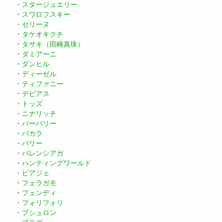
・
スタージュエリー
・
スワロフスキー
・
セリーヌ
・
タケオキクチ
・
タサキ（田崎真珠）
・
ダミアーニ
・
ダンヒル
・
ディーゼル
・
ティファニー
・
デビアス
・
トッズ
・
ニナリッチ
・
バーバリー
・
バカラ
・
バリー
・
バレンシアガ
・
ハンティングワールド
・
ピアジェ
・
フェラガモ
・
フェンディ
・
フォリフォリ
・
ブシュロン