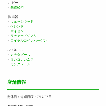
-ホビー-
・
鉄道模型
-陶磁器-
・
ウェッジウッド
・
ヘレンド
・
マイセン
・
リチャードジノリ
・
ロイヤルコペンハーゲン
-アパレル-
・
カナダグース
・
ミカコナカムラ
・
モンクレール
店舗情報
定休日：毎週日曜・7/17/27日