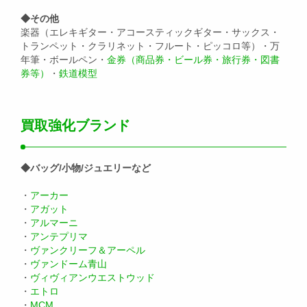
◆その他
楽器（エレキギター・アコースティックギター・サックス・
トランペット・クラリネット・フルート・ピッコロ等）・万
年筆・ボールペン・
金券（商品券・ビール券・旅行券・図書
券等）
・
鉄道模型
買取強化ブランド
◆バッグ/小物/ジュエリーなど
・
アーカー
・
アガット
・
アルマーニ
・
アンテプリマ
・
ヴァンクリーフ＆アーペル
・
ヴァンドーム青山
・
ヴィヴィアンウエストウッド
・
エトロ
・
MCM