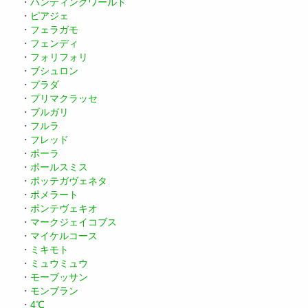
・
ハンティングワールド
・
ピアジェ
・
フェラガモ
・
フェンディ
・
フォリフォリ
・
ブシュロン
・
プラダ
・
プリマクラッセ
・
ブルガリ
・
フルラ
・
フレッド
・
ポーラ
・
ポールスミス
・
ボッテガヴェネタ
・
ポメラート
・
ポンテヴェキオ
・
マークジェイコブス
・
マイケルコース
・
ミキモト
・
ミュウミュウ
・
モーブッサン
・
モンブラン
・
4℃