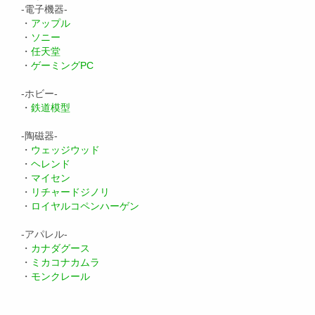
-電子機器-
・
アップル
・
ソニー
・
任天堂
・
ゲーミングPC
-ホビー-
・
鉄道模型
-陶磁器-
・
ウェッジウッド
・
ヘレンド
・
マイセン
・
リチャードジノリ
・
ロイヤルコペンハーゲン
-アパレル-
・
カナダグース
・
ミカコナカムラ
・
モンクレール