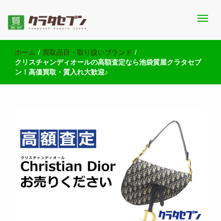
池袋西口にて2店舗営業中のクラタセブン公式ブログです。買取実
池袋の質屋クラタセブン 公式BLOG
績・販売商品情報や雑記をお届けします。
ホーム
/
買取品目・取り扱いブランド
/
クリスチャンディオールの高額査定なら池袋質屋クラタセブ
ン！高価買取・質入れ大歓迎♪