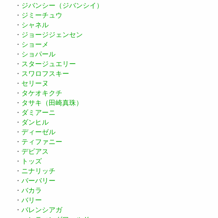
・
ジバンシー（ジバンシイ）
・
ジミーチュウ
・
シャネル
・
ジョージジェンセン
・
ショーメ
・
ショパール
・
スタージュエリー
・
スワロフスキー
・
セリーヌ
・
タケオキクチ
・
タサキ（田崎真珠）
・
ダミアーニ
・
ダンヒル
・
ディーゼル
・
ティファニー
・
デビアス
・
トッズ
・
ニナリッチ
・
バーバリー
・
バカラ
・
バリー
・
バレンシアガ