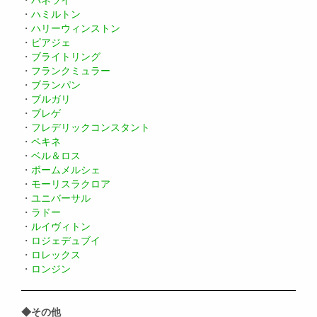
・
ハミルトン
・
ハリーウィンストン
・
ピアジェ
・
ブライトリング
・
フランクミュラー
・
ブランパン
・
ブルガリ
・
ブレゲ
・
フレデリックコンスタント
・
ペキネ
・
ベル＆ロス
・
ボームメルシェ
・
モーリスラクロア
・
ユニバーサル
・
ラドー
・
ルイヴィトン
・
ロジェデュブイ
・
ロレックス
・
ロンジン
◆その他