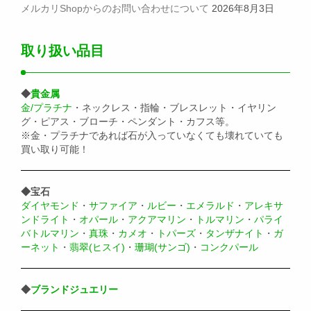
メルカリShopからのお問い合わせについて
2026年8月3日
取り扱い品目
◆
貴金属
金/プラチナ
・ネックレス・指輪・ブレスレット・イヤリン
グ・ピアス・ブローチ・ペンダント・カフス等。
※金・プラチナであれば石が入っていなくても壊れていても
買い取り可能！
◆宝石
ダイヤモンド
・
サファイア
・
ルビー
・
エメラルド
・
アレキサ
ンドライト
・
オパール
・
アクアマリン
・
トルマリン
・
パライ
バトルマリン
・
真珠
・
カメオ
・
トパーズ
・
タンザナイト
・
ガ
ーネット
・
翡翠(ヒスイ)
・
珊瑚(サンゴ)
・
コンクパール
◆
ブランドジュエリー