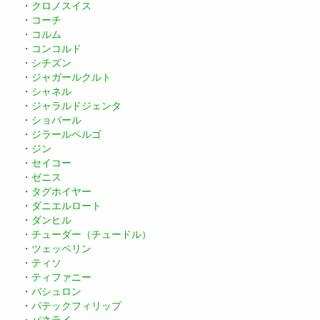
・
クロノスイス
・
コーチ
・
コルム
・
コンコルド
・
シチズン
・
ジャガールクルト
・
シャネル
・
ジャラルドジェンタ
・
ショパール
・
ジラールペルゴ
・
ジン
・
セイコー
・
ゼニス
・
タグホイヤー
・
ダニエルロート
・
ダンヒル
・
チューダー（チュードル）
・
ツェッペリン
・
ティソ
・
ティファニー
・
バシュロン
・
パテックフィリップ
・
パネライ