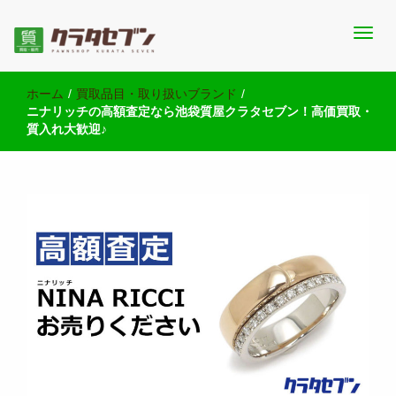
池袋西口にて2店舗営業中のクラタセブン公式ブログです。買取実
池袋の質屋クラタセブン 公式BLOG
績・販売商品情報や雑記をお届けします。
ホーム
/
買取品目・取り扱いブランド
/
ニナリッチの高額査定なら池袋質屋クラタセブン！高価買取・
質入れ大歓迎♪