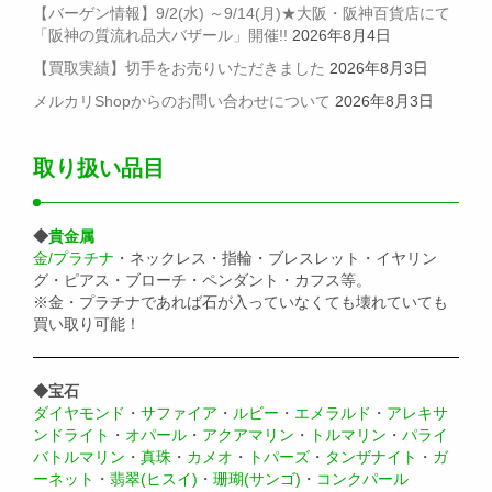
【バーゲン情報】9/2(水) ～9/14(月)★大阪・阪神百貨店にて
「阪神の質流れ品大バザール」開催!!
2026年8月4日
【買取実績】切手をお売りいただきました
2026年8月3日
メルカリShopからのお問い合わせについて
2026年8月3日
取り扱い品目
◆
貴金属
金/プラチナ
・ネックレス・指輪・ブレスレット・イヤリン
グ・ピアス・ブローチ・ペンダント・カフス等。
※金・プラチナであれば石が入っていなくても壊れていても
買い取り可能！
◆宝石
ダイヤモンド
・
サファイア
・
ルビー
・
エメラルド
・
アレキサ
ンドライト
・
オパール
・
アクアマリン
・
トルマリン
・
パライ
バトルマリン
・
真珠
・
カメオ
・
トパーズ
・
タンザナイト
・
ガ
ーネット
・
翡翠(ヒスイ)
・
珊瑚(サンゴ)
・
コンクパール