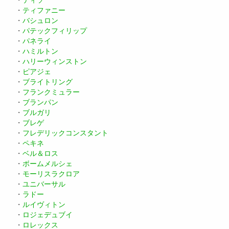
・
ティファニー
・
バシュロン
・
パテックフィリップ
・
パネライ
・
ハミルトン
・
ハリーウィンストン
・
ピアジェ
・
ブライトリング
・
フランクミュラー
・
ブランパン
・
ブルガリ
・
ブレゲ
・
フレデリックコンスタント
・
ペキネ
・
ベル＆ロス
・
ボームメルシェ
・
モーリスラクロア
・
ユニバーサル
・
ラドー
・
ルイヴィトン
・
ロジェデュブイ
・
ロレックス