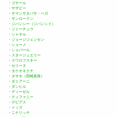
・
ゴヤール
・
サザビー
・
サマンサタバサ・ベガ
・
サンローラン
・
ジバンシー（ジバンシイ）
・
ジミーチュウ
・
シャネル
・
ジョージジェンセン
・
ショーメ
・
ショパール
・
スタージュエリー
・
スワロフスキー
・
セリーヌ
・
タケオキクチ
・
タサキ（田崎真珠）
・
ダミアーニ
・
ダンヒル
・
ディーゼル
・
ティファニー
・
デビアス
・
トッズ
・
ニナリッチ