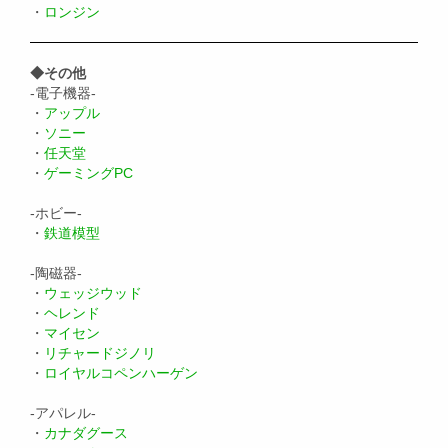
・
ロンジン
◆その他
-電子機器-
・
アップル
・
ソニー
・
任天堂
・
ゲーミングPC
-ホビー-
・
鉄道模型
-陶磁器-
・
ウェッジウッド
・
ヘレンド
・
マイセン
・
リチャードジノリ
・
ロイヤルコペンハーゲン
-アパレル-
・
カナダグース