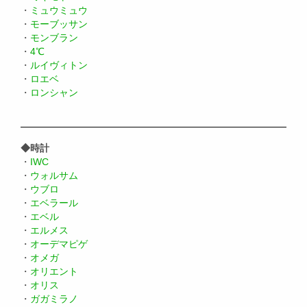
・
ミュウミュウ
・
モーブッサン
・
モンブラン
・
4℃
・
ルイヴィトン
・
ロエベ
・
ロンシャン
◆時計
・
IWC
・
ウォルサム
・
ウブロ
・
エベラール
・
エベル
・
エルメス
・
オーデマピゲ
・
オメガ
・
オリエント
・
オリス
・
ガガミラノ