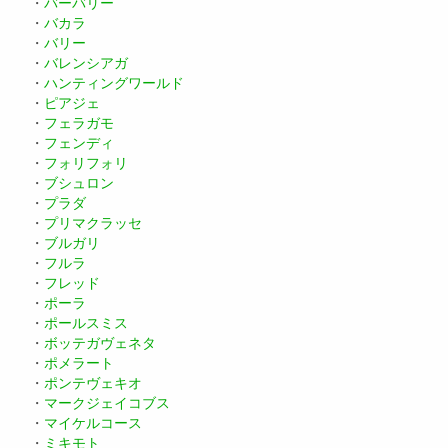
・
バーバリー
・
バカラ
・
バリー
・
バレンシアガ
・
ハンティングワールド
・
ピアジェ
・
フェラガモ
・
フェンディ
・
フォリフォリ
・
ブシュロン
・
プラダ
・
プリマクラッセ
・
ブルガリ
・
フルラ
・
フレッド
・
ポーラ
・
ポールスミス
・
ボッテガヴェネタ
・
ポメラート
・
ポンテヴェキオ
・
マークジェイコブス
・
マイケルコース
・
ミキモト