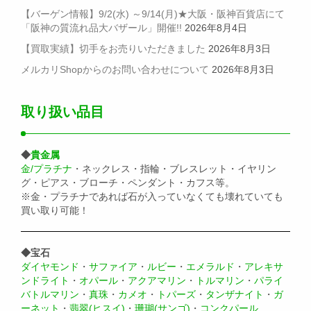
【バーゲン情報】9/2(水) ～9/14(月)★大阪・阪神百貨店にて
「阪神の質流れ品大バザール」開催!!
2026年8月4日
【買取実績】切手をお売りいただきました
2026年8月3日
メルカリShopからのお問い合わせについて
2026年8月3日
取り扱い品目
◆
貴金属
金/プラチナ
・ネックレス・指輪・ブレスレット・イヤリン
グ・ピアス・ブローチ・ペンダント・カフス等。
※金・プラチナであれば石が入っていなくても壊れていても
買い取り可能！
◆宝石
ダイヤモンド
・
サファイア
・
ルビー
・
エメラルド
・
アレキサ
ンドライト
・
オパール
・
アクアマリン
・
トルマリン
・
パライ
バトルマリン
・
真珠
・
カメオ
・
トパーズ
・
タンザナイト
・
ガ
ーネット
・
翡翠(ヒスイ)
・
珊瑚(サンゴ)
・
コンクパール