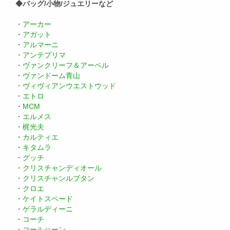
◆バッグ/小物/ジュエリーなど
・
アーカー
・
アガット
・
アルマーニ
・
アンテプリマ
・
ヴァンクリーフ＆アーペル
・
ヴァンドーム青山
・
ヴィヴィアンウエストウッド
・
エトロ
・
MCM
・
エルメス
・
梶光夫
・
カルティエ
・
キタムラ
・
グッチ
・
クリスチャンディオール
・
クリスチャンルブタン
・
クロエ
・
ケイトスペード
・
ゲラルディーニ
・
コーチ
・
コールハーン