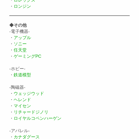
・
ロンジン
◆その他
-電子機器-
・
アップル
・
ソニー
・
任天堂
・
ゲーミングPC
-ホビー-
・
鉄道模型
-陶磁器-
・
ウェッジウッド
・
ヘレンド
・
マイセン
・
リチャードジノリ
・
ロイヤルコペンハーゲン
-アパレル-
・
カナダグース