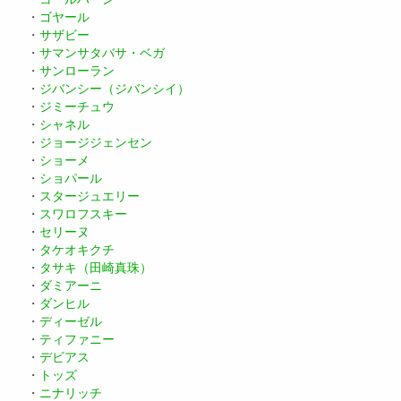
・
ゴヤール
・
サザビー
・
サマンサタバサ・ベガ
・
サンローラン
・
ジバンシー（ジバンシイ）
・
ジミーチュウ
・
シャネル
・
ジョージジェンセン
・
ショーメ
・
ショパール
・
スタージュエリー
・
スワロフスキー
・
セリーヌ
・
タケオキクチ
・
タサキ（田崎真珠）
・
ダミアーニ
・
ダンヒル
・
ディーゼル
・
ティファニー
・
デビアス
・
トッズ
・
ニナリッチ