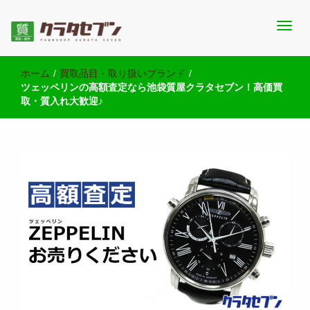
池袋西口にて2店舗営業中のクラタセブン公式ブログです。買取実
池袋の質屋クラタセブン 公式BLOG
績・販売商品情報や雑記をお届けします。
ホーム
/
買取品目・取り扱いブランド
/
ツェッペリンの高額査定なら池袋質屋クラタセブン！高価買
取・質入れ大歓迎♪