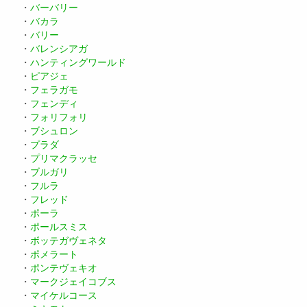
・
バーバリー
・
バカラ
・
バリー
・
バレンシアガ
・
ハンティングワールド
・
ピアジェ
・
フェラガモ
・
フェンディ
・
フォリフォリ
・
ブシュロン
・
プラダ
・
プリマクラッセ
・
ブルガリ
・
フルラ
・
フレッド
・
ポーラ
・
ポールスミス
・
ボッテガヴェネタ
・
ポメラート
・
ポンテヴェキオ
・
マークジェイコブス
・
マイケルコース