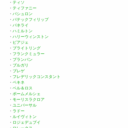
・
ティソ
・
ティファニー
・
バシュロン
・
パテックフィリップ
・
パネライ
・
ハミルトン
・
ハリーウィンストン
・
ピアジェ
・
ブライトリング
・
フランクミュラー
・
ブランパン
・
ブルガリ
・
ブレゲ
・
フレデリックコンスタント
・
ペキネ
・
ベル＆ロス
・
ボームメルシェ
・
モーリスラクロア
・
ユニバーサル
・
ラドー
・
ルイヴィトン
・
ロジェデュブイ
・
ロレックス