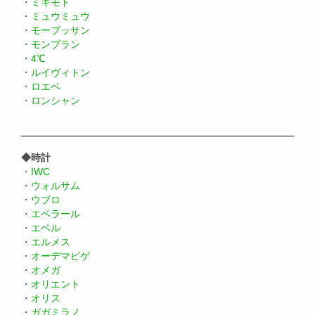
・
ミキモト
・
ミュウミュウ
・
モーブッサン
・
モンブラン
・
4℃
・
ルイヴィトン
・
ロエベ
・
ロンシャン
◆時計
・
IWC
・
ウォルサム
・
ウブロ
・
エベラール
・
エベル
・
エルメス
・
オーデマピゲ
・
オメガ
・
オリエント
・
オリス
・
ガガミラノ