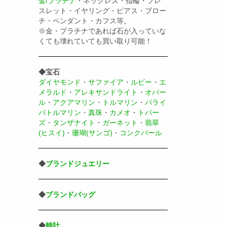
金/プラチナ
・ネックレス・指輪・ブレ
スレット・イヤリング・ピアス・ブロー
チ・ペンダント・カフス等。
※金・プラチナであれば石が入っていな
くても壊れていても買い取り可能！
◆宝石
ダイヤモンド
・
サファイア
・
ルビー
・
エ
メラルド
・
アレキサンドライト
・
オパー
ル
・
アクアマリン
・
トルマリン
・
パライ
バトルマリン
・
真珠
・
カメオ
・
トパー
ズ
・
タンザナイト
・
ガーネット
・
翡翠
(ヒスイ)
・
珊瑚(サンゴ)
・
コンクパール
◆
ブランドジュエリー
◆
ブランドバッグ
◆
時計