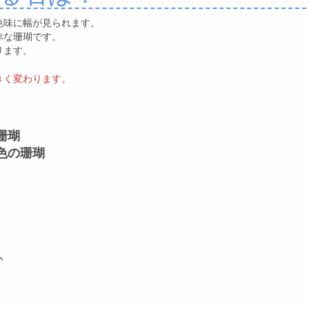
色味に幅が見られます。
赤な珊瑚です。
ります。
きく変わります。
珊瑚
色の珊瑚
^