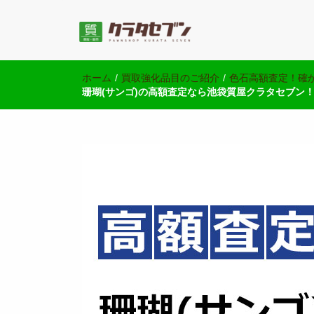
池袋の質屋クラ
池袋西口にて2店舗営業中のクラタセブン公式ブログ
ホーム
/
買取強化品目のご紹介
/
色石高額査定！確
珊瑚(サンゴ)の高額査定なら池袋質屋クラタセブン