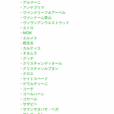
・
アルマーニ
・
アンテプリマ
・
ヴァンクリーフ＆アーペル
・
ヴァンドーム青山
・
ヴィヴィアンウエストウッド
・
エトロ
・
MCM
・
エルメス
・
梶光夫
・
カルティエ
・
キタムラ
・
グッチ
・
クリスチャンディオール
・
クリスチャンルブタン
・
クロエ
・
ケイトスペード
・
ゲラルディーニ
・
コーチ
・
コールハーン
・
ゴヤール
・
サザビー
・
サマンサタバサ・ベガ