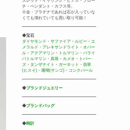
スレット・イヤリング・ピアス・ブロー
チ・ペンダント・カフス等。
※金・プラチナであれば石が入っていな
くても壊れていても買い取り可能！
◆宝石
ダイヤモンド
・
サファイア
・
ルビー
・
エ
メラルド
・
アレキサンドライト
・
オパー
ル
・
アクアマリン
・
トルマリン
・
パライ
バトルマリン
・
真珠
・
カメオ
・
トパー
ズ
・
タンザナイト
・
ガーネット
・
翡翠
(ヒスイ)
・
珊瑚(サンゴ)
・
コンクパール
◆
ブランドジュエリー
◆
ブランドバッグ
◆
時計