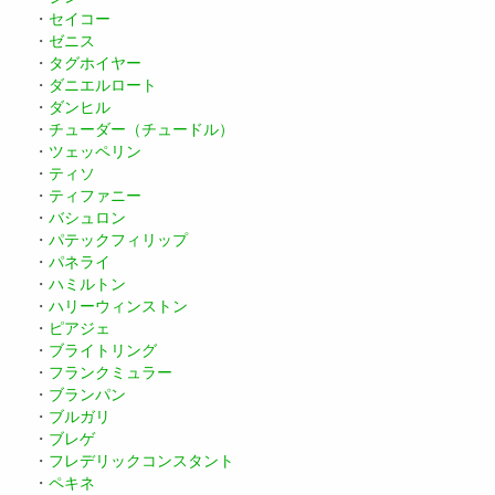
・
セイコー
・
ゼニス
・
タグホイヤー
・
ダニエルロート
・
ダンヒル
・
チューダー（チュードル）
・
ツェッペリン
・
ティソ
・
ティファニー
・
バシュロン
・
パテックフィリップ
・
パネライ
・
ハミルトン
・
ハリーウィンストン
・
ピアジェ
・
ブライトリング
・
フランクミュラー
・
ブランパン
・
ブルガリ
・
ブレゲ
・
フレデリックコンスタント
・
ペキネ