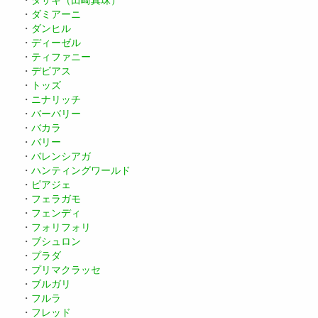
・
ダミアーニ
・
ダンヒル
・
ディーゼル
・
ティファニー
・
デビアス
・
トッズ
・
ニナリッチ
・
バーバリー
・
バカラ
・
バリー
・
バレンシアガ
・
ハンティングワールド
・
ピアジェ
・
フェラガモ
・
フェンディ
・
フォリフォリ
・
ブシュロン
・
プラダ
・
プリマクラッセ
・
ブルガリ
・
フルラ
・
フレッド