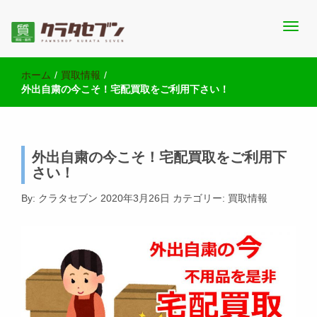
池袋西口にて2店舗営業中のクラタセブン公式ブログです。買取実
池袋の質屋クラタセブン 公式BLOG
績・販売商品情報や雑記をお届けします。
ホーム
/
買取情報
/
外出自粛の今こそ！宅配買取をご利用下さい！
外出自粛の今こそ！宅配買取をご利用下
さい！
By:
クラタセブン
2020年3月26日
カテゴリー:
買取情報