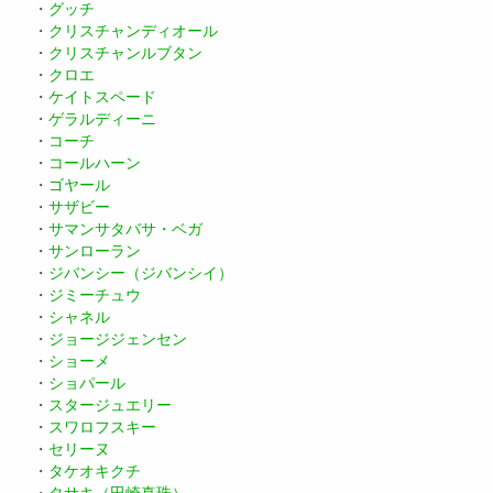
・
グッチ
・
クリスチャンディオール
・
クリスチャンルブタン
・
クロエ
・
ケイトスペード
・
ゲラルディーニ
・
コーチ
・
コールハーン
・
ゴヤール
・
サザビー
・
サマンサタバサ・ベガ
・
サンローラン
・
ジバンシー（ジバンシイ）
・
ジミーチュウ
・
シャネル
・
ジョージジェンセン
・
ショーメ
・
ショパール
・
スタージュエリー
・
スワロフスキー
・
セリーヌ
・
タケオキクチ
・
タサキ（田崎真珠）