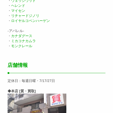
・
ウェッジウッド
・
ヘレンド
・
マイセン
・
リチャードジノリ
・
ロイヤルコペンハーゲン
-アパレル-
・
カナダグース
・
ミカコナカムラ
・
モンクレール
店舗情報
定休日：毎週日曜・7/17/27日
◆本店 [質・買取]