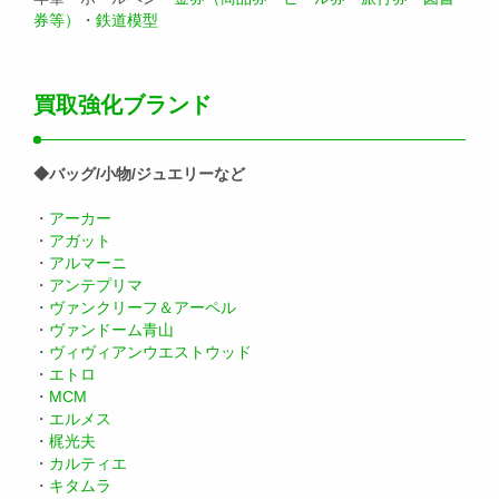
券等）
・
鉄道模型
買取強化ブランド
◆バッグ/小物/ジュエリーなど
・
アーカー
・
アガット
・
アルマーニ
・
アンテプリマ
・
ヴァンクリーフ＆アーペル
・
ヴァンドーム青山
・
ヴィヴィアンウエストウッド
・
エトロ
・
MCM
・
エルメス
・
梶光夫
・
カルティエ
・
キタムラ