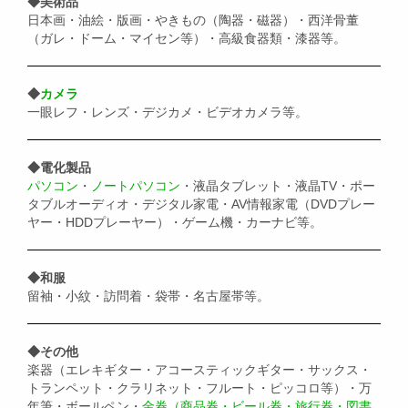
◆美術品
日本画・油絵・版画・やきもの（陶器・磁器）・西洋骨董
（ガレ・ドーム・マイセン等）・高級食器類・漆器等。
◆
カメラ
一眼レフ・レンズ・デジカメ・ビデオカメラ等。
◆電化製品
パソコン
・
ノートパソコン
・液晶タブレット・液晶TV・ポー
タブルオーディオ・デジタル家電・AV情報家電（DVDプレー
ヤー・HDDプレーヤー）・ゲーム機・カーナビ等。
◆和服
留袖・小紋・訪問着・袋帯・名古屋帯等。
◆その他
楽器（エレキギター・アコースティックギター・サックス・
トランペット・クラリネット・フルート・ピッコロ等）・万
年筆・ボールペン・
金券（商品券・ビール券・旅行券・図書