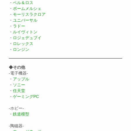
・
ベル＆ロス
・
ボームメルシェ
・
モーリスラクロア
・
ユニバーサル
・
ラドー
・
ルイヴィトン
・
ロジェデュブイ
・
ロレックス
・
ロンジン
◆その他
-電子機器-
・
アップル
・
ソニー
・
任天堂
・
ゲーミングPC
-ホビー-
・
鉄道模型
-陶磁器-