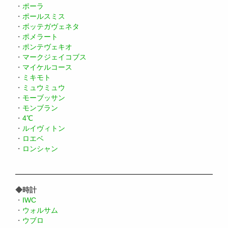
・
ポーラ
・
ポールスミス
・
ボッテガヴェネタ
・
ポメラート
・
ポンテヴェキオ
・
マークジェイコブス
・
マイケルコース
・
ミキモト
・
ミュウミュウ
・
モーブッサン
・
モンブラン
・
4℃
・
ルイヴィトン
・
ロエベ
・
ロンシャン
◆時計
・
IWC
・
ウォルサム
・
ウブロ