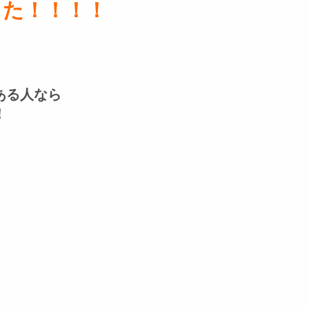
した！！！！
ある人なら
！