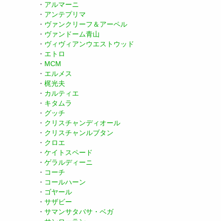
・
アルマーニ
・
アンテプリマ
・
ヴァンクリーフ＆アーペル
・
ヴァンドーム青山
・
ヴィヴィアンウエストウッド
・
エトロ
・
MCM
・
エルメス
・
梶光夫
・
カルティエ
・
キタムラ
・
グッチ
・
クリスチャンディオール
・
クリスチャンルブタン
・
クロエ
・
ケイトスペード
・
ゲラルディーニ
・
コーチ
・
コールハーン
・
ゴヤール
・
サザビー
・
サマンサタバサ・ベガ