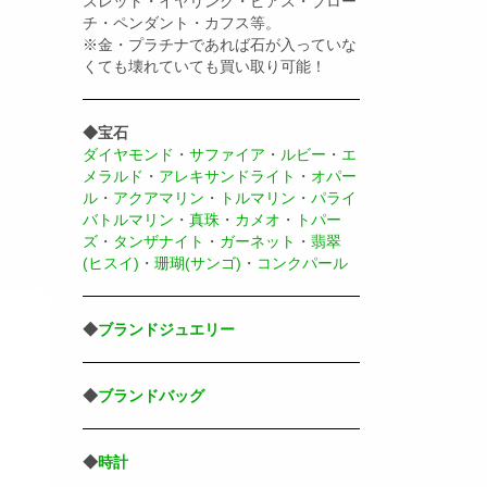
スレット・イヤリング・ピアス・ブロー
チ・ペンダント・カフス等。
※金・プラチナであれば石が入っていな
くても壊れていても買い取り可能！
◆宝石
ダイヤモンド
・
サファイア
・
ルビー
・
エ
メラルド
・
アレキサンドライト
・
オパー
ル
・
アクアマリン
・
トルマリン
・
パライ
バトルマリン
・
真珠
・
カメオ
・
トパー
ズ
・
タンザナイト
・
ガーネット
・
翡翠
(ヒスイ)
・
珊瑚(サンゴ)
・
コンクパール
◆
ブランドジュエリー
◆
ブランドバッグ
◆
時計