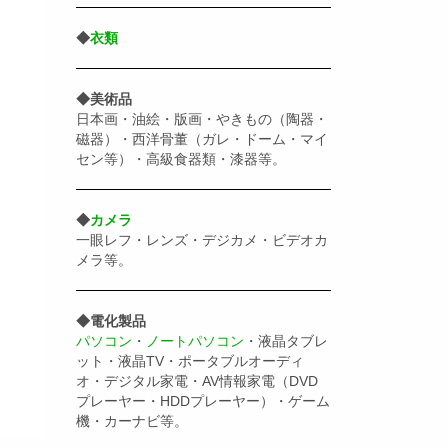
◆
衣類
◆美術品
日本画・油絵・版画・やきもの（陶器・
磁器）・西洋骨董（ガレ・ドーム・マイ
セン等）・高級食器類・漆器等。
◆
カメラ
一眼レフ・レンズ・デジカメ・ビデオカ
メラ等。
◆電化製品
パソコン
・
ノートパソコン
・液晶タブレ
ット・液晶TV・ポータブルオーディ
オ・デジタル家電・AV情報家電（DVD
プレーヤー・HDDプレーヤー）・ゲーム
機・カーナビ等。