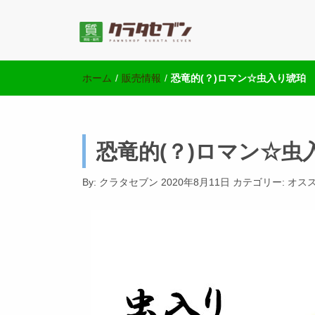
池袋の質屋クラ
池袋西口にて2店舗営業中のクラタセブン公式ブログ
ホーム
/
販売情報
/
恐竜的(？)ロマン☆虫入り琥珀
恐竜的(？)ロマン☆虫
By:
クラタセブン
2020年8月11日
カテゴリー:
オス