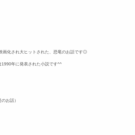
に映画化され大ヒットされた、恐竜のお話です◎
990年に発表された小説です^^
提のお話）