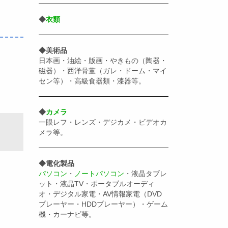
◆
衣類
◆美術品
日本画・油絵・版画・やきもの（陶器・
磁器）・西洋骨董（ガレ・ドーム・マイ
セン等）・高級食器類・漆器等。
◆
カメラ
一眼レフ・レンズ・デジカメ・ビデオカ
メラ等。
◆電化製品
パソコン
・
ノートパソコン
・液晶タブレ
ット・液晶TV・ポータブルオーディ
オ・デジタル家電・AV情報家電（DVD
プレーヤー・HDDプレーヤー）・ゲーム
機・カーナビ等。