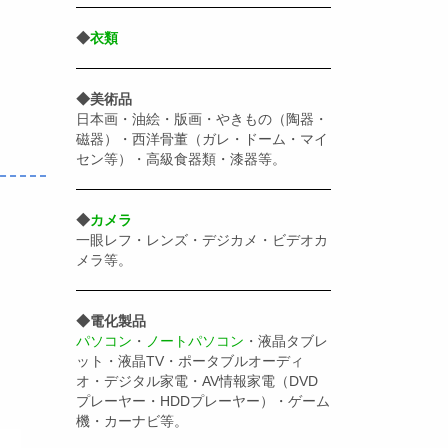
◆
衣類
◆美術品
日本画・油絵・版画・やきもの（陶器・
磁器）・西洋骨董（ガレ・ドーム・マイ
セン等）・高級食器類・漆器等。
◆
カメラ
一眼レフ・レンズ・デジカメ・ビデオカ
メラ等。
◆電化製品
パソコン
・
ノートパソコン
・液晶タブレ
ット・液晶TV・ポータブルオーディ
オ・デジタル家電・AV情報家電（DVD
プレーヤー・HDDプレーヤー）・ゲーム
機・カーナビ等。