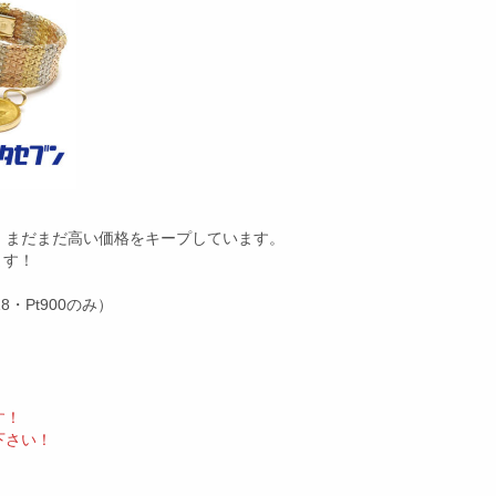
、まだまだ高い価格をキープしています。
ます！
・Pt900のみ）
す！
下さい！