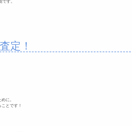
能です。
査定！
ために。
ることです！