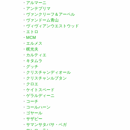
・
アルマーニ
・
アンテプリマ
・
ヴァンクリーフ＆アーペル
・
ヴァンドーム青山
・
ヴィヴィアンウエストウッド
・
エトロ
・
MCM
・
エルメス
・
梶光夫
・
カルティエ
・
キタムラ
・
グッチ
・
クリスチャンディオール
・
クリスチャンルブタン
・
クロエ
・
ケイトスペード
・
ゲラルディーニ
・
コーチ
・
コールハーン
・
ゴヤール
・
サザビー
・
サマンサタバサ・ベガ