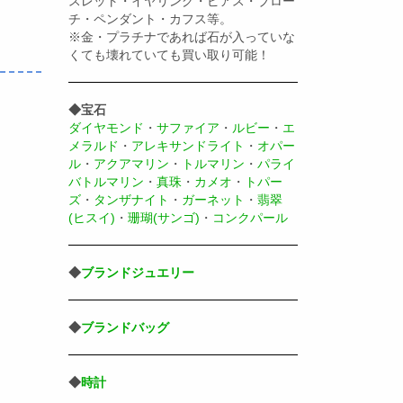
スレット・イヤリング・ピアス・ブロー
チ・ペンダント・カフス等。
※金・プラチナであれば石が入っていな
くても壊れていても買い取り可能！
◆宝石
ダイヤモンド
・
サファイア
・
ルビー
・
エ
メラルド
・
アレキサンドライト
・
オパー
ル
・
アクアマリン
・
トルマリン
・
パライ
バトルマリン
・
真珠
・
カメオ
・
トパー
ズ
・
タンザナイト
・
ガーネット
・
翡翠
(ヒスイ)
・
珊瑚(サンゴ)
・
コンクパール
◆
ブランドジュエリー
◆
ブランドバッグ
◆
時計