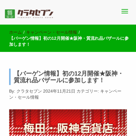
池袋西口にて2店舗営業中のクラタセブン公式ブログです。買取実
池袋の質屋クラタセブン 公式BLOG
績・販売商品情報や雑記をお届けします。
ホーム
/
キャンペーン・セール情報
/
【バーゲン情報】初の12月開催★阪神・質流れ品バザールに参
加します！
【バーゲン情報】初の12月開催★阪神・
質流れ品バザールに参加します！
By:
クラタセブン
2024年11月21日
カテゴリー:
キャンペー
ン・セール情報