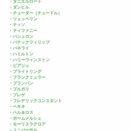
・
ダニエルロート
・
ダンヒル
・
チューダー（チュードル）
・
ツェッペリン
・
ティソ
・
ティファニー
・
バシュロン
・
パテックフィリップ
・
パネライ
・
ハミルトン
・
ハリーウィンストン
・
ピアジェ
・
ブライトリング
・
フランクミュラー
・
ブランパン
・
ブルガリ
・
ブレゲ
・
フレデリックコンスタント
・
ペキネ
・
ベル＆ロス
・
ボームメルシェ
・
モーリスラクロア
・
ユニバーサル