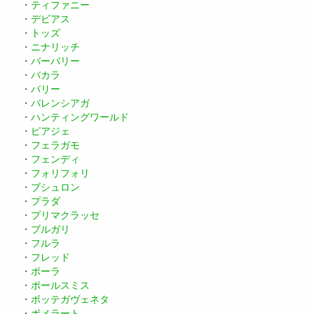
・
ティファニー
・
デビアス
・
トッズ
・
ニナリッチ
・
バーバリー
・
バカラ
・
バリー
・
バレンシアガ
・
ハンティングワールド
・
ピアジェ
・
フェラガモ
・
フェンディ
・
フォリフォリ
・
ブシュロン
・
プラダ
・
プリマクラッセ
・
ブルガリ
・
フルラ
・
フレッド
・
ポーラ
・
ポールスミス
・
ボッテガヴェネタ
・
ポメラート