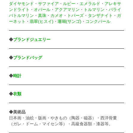
ダイヤモンド
・
サファイア
・
ルビー
・
エメラルド
・
アレキサ
ンドライト
・
オパール
・
アクアマリン
・
トルマリン
・
パライ
バトルマリン
・
真珠
・
カメオ
・
トパーズ
・
タンザナイト
・
ガ
ーネット
・
翡翠(ヒスイ)
・
珊瑚(サンゴ)
・
コンクパール
◆
ブランドジュエリー
◆
ブランドバッグ
◆
時計
◆
衣類
◆美術品
日本画・油絵・版画・やきもの（陶器・磁器）・西洋骨董
（ガレ・ドーム・マイセン等）・高級食器類・漆器等。