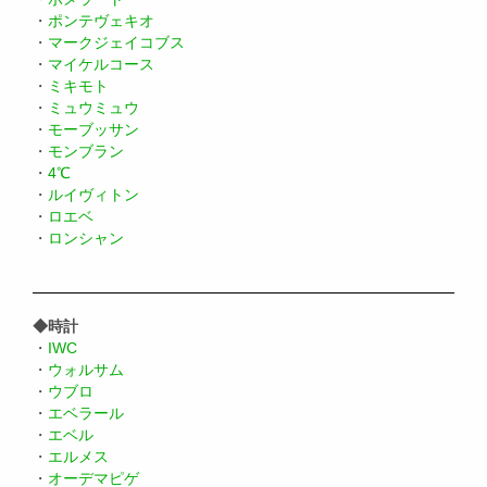
・
ポンテヴェキオ
・
マークジェイコブス
・
マイケルコース
・
ミキモト
・
ミュウミュウ
・
モーブッサン
・
モンブラン
・
4℃
・
ルイヴィトン
・
ロエベ
・
ロンシャン
◆時計
・
IWC
・
ウォルサム
・
ウブロ
・
エベラール
・
エベル
・
エルメス
・
オーデマピゲ