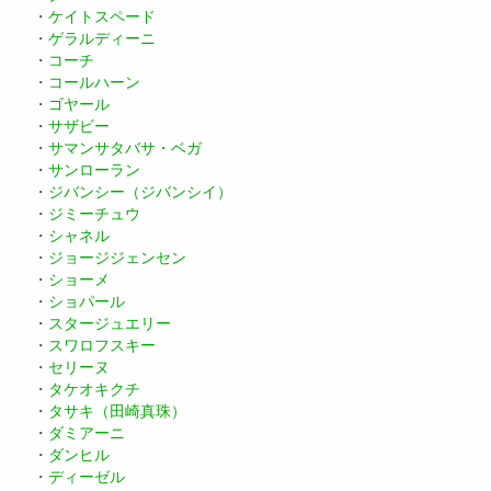
・
ケイトスペード
・
ゲラルディーニ
・
コーチ
・
コールハーン
・
ゴヤール
・
サザビー
・
サマンサタバサ・ベガ
・
サンローラン
・
ジバンシー（ジバンシイ）
・
ジミーチュウ
・
シャネル
・
ジョージジェンセン
・
ショーメ
・
ショパール
・
スタージュエリー
・
スワロフスキー
・
セリーヌ
・
タケオキクチ
・
タサキ（田崎真珠）
・
ダミアーニ
・
ダンヒル
・
ディーゼル