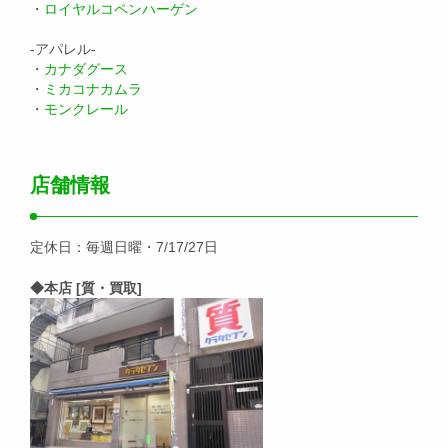
・
ロイヤルコペンハーゲン
-アパレル-
・
カナダグース
・
ミカコナカムラ
・
モンクレール
店舗情報
定休日：毎週日曜・7/17/27日
◆本店 [質・買取]