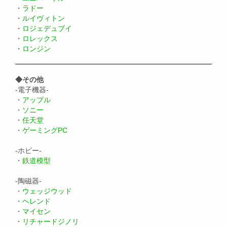
・
ラドー
・
ルイヴィトン
・
ロジェデュブイ
・
ロレックス
・
ロンジン
◆その他
-電子機器-
・
アップル
・
ソニー
・
任天堂
・
ゲーミングPC
-ホビー-
・
鉄道模型
-陶磁器-
・
ウェッジウッド
・
ヘレンド
・
マイセン
・
リチャードジノリ