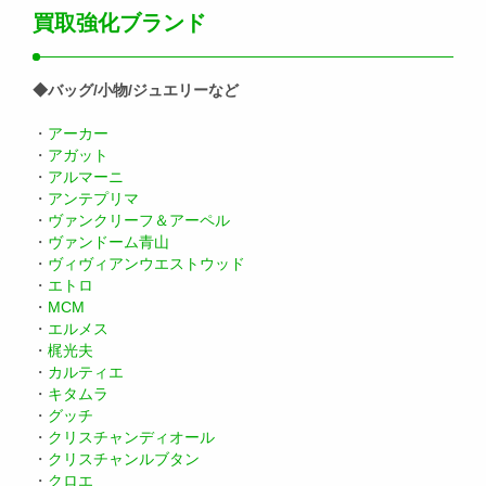
買取強化ブランド
◆バッグ/小物/ジュエリーなど
・
アーカー
・
アガット
・
アルマーニ
・
アンテプリマ
・
ヴァンクリーフ＆アーペル
・
ヴァンドーム青山
・
ヴィヴィアンウエストウッド
・
エトロ
・
MCM
・
エルメス
・
梶光夫
・
カルティエ
・
キタムラ
・
グッチ
・
クリスチャンディオール
・
クリスチャンルブタン
・
クロエ