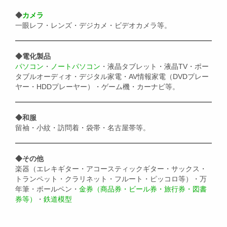
◆
カメラ
一眼レフ・レンズ・デジカメ・ビデオカメラ等。
◆電化製品
パソコン
・
ノートパソコン
・液晶タブレット・液晶TV・ポー
タブルオーディオ・デジタル家電・AV情報家電（DVDプレー
ヤー・HDDプレーヤー）・ゲーム機・カーナビ等。
◆和服
留袖・小紋・訪問着・袋帯・名古屋帯等。
◆その他
楽器（エレキギター・アコースティックギター・サックス・
トランペット・クラリネット・フルート・ピッコロ等）・万
年筆・ボールペン・
金券（商品券・ビール券・旅行券・図書
券等）
・
鉄道模型