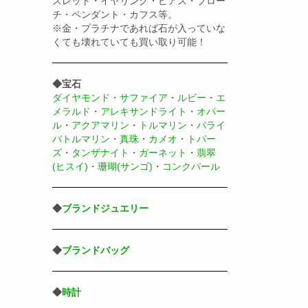
スレット・イヤリング・ピアス・ブロー
チ・ペンダント・カフス等。
※金・プラチナであれば石が入っていな
くても壊れていても買い取り可能！
◆宝石
ダイヤモンド
・
サファイア
・
ルビー
・
エ
メラルド
・
アレキサンドライト
・
オパー
ル
・
アクアマリン
・
トルマリン
・
パライ
バトルマリン
・
真珠
・
カメオ
・
トパー
ズ
・
タンザナイト
・
ガーネット
・
翡翠
(ヒスイ)
・
珊瑚(サンゴ)
・
コンクパール
◆
ブランドジュエリー
◆
ブランドバッグ
◆
時計