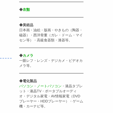
◆
衣類
◆美術品
日本画・油絵・版画・やきもの（陶器・
磁器）・西洋骨董（ガレ・ドーム・マイ
セン等）・高級食器類・漆器等。
◆
カメラ
一眼レフ・レンズ・デジカメ・ビデオカ
メラ等。
◆電化製品
パソコン
・
ノートパソコン
・液晶タブレ
ット・液晶TV・ポータブルオーディ
オ・デジタル家電・AV情報家電（DVD
プレーヤー・HDDプレーヤー）・ゲーム
機・カーナビ等。