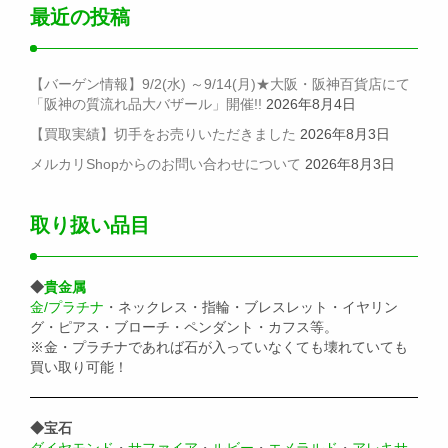
最近の投稿
【バーゲン情報】9/2(水) ～9/14(月)★大阪・阪神百貨店にて
「阪神の質流れ品大バザール」開催!!
2026年8月4日
【買取実績】切手をお売りいただきました
2026年8月3日
メルカリShopからのお問い合わせについて
2026年8月3日
取り扱い品目
◆
貴金属
金/プラチナ
・ネックレス・指輪・ブレスレット・イヤリン
グ・ピアス・ブローチ・ペンダント・カフス等。
※金・プラチナであれば石が入っていなくても壊れていても
買い取り可能！
◆宝石
ダイヤモンド
・
サファイア
・
ルビー
・
エメラルド
・
アレキサ