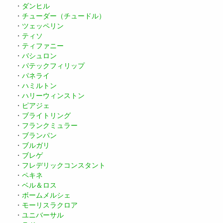
・
ダンヒル
・
チューダー（チュードル）
・
ツェッペリン
・
ティソ
・
ティファニー
・
バシュロン
・
パテックフィリップ
・
パネライ
・
ハミルトン
・
ハリーウィンストン
・
ピアジェ
・
ブライトリング
・
フランクミュラー
・
ブランパン
・
ブルガリ
・
ブレゲ
・
フレデリックコンスタント
・
ペキネ
・
ベル＆ロス
・
ボームメルシェ
・
モーリスラクロア
・
ユニバーサル