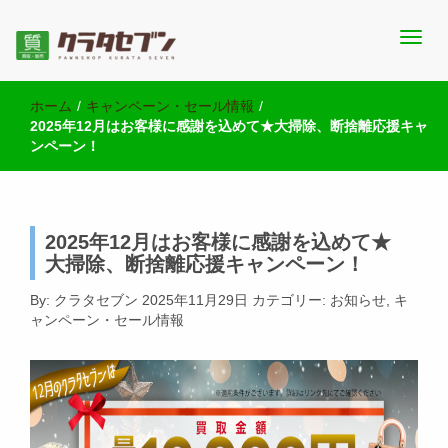
池袋西口にて2店舗営業中のクラタセブン公式ブログです。買取実
池袋の質屋クラタセブン 公式BLOG
績・販売商品情報や雑記をお届けします。
ホーム
/
キャンペーン・セール情報
/
2025年12月はお客様に感謝を込めて★大掃除、断捨離応援キャ
ンペーン！
2025年12月はお客様に感謝を込めて★
大掃除、断捨離応援キャンペーン！
By:
クラタセブン
2025年11月29日
カテゴリー:
お知らせ
,
キ
ャンペーン・セール情報