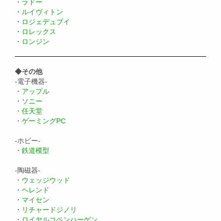
・
ラドー
・
ルイヴィトン
・
ロジェデュブイ
・
ロレックス
・
ロンジン
◆その他
-電子機器-
・
アップル
・
ソニー
・
任天堂
・
ゲーミングPC
-ホビー-
・
鉄道模型
-陶磁器-
・
ウェッジウッド
・
ヘレンド
・
マイセン
・
リチャードジノリ
・
ロイヤルコペンハーゲン