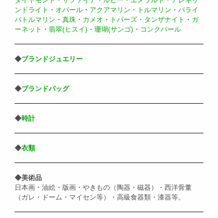
ンドライト
・
オパール
・
アクアマリン
・
トルマリン
・
パライ
バトルマリン
・
真珠
・
カメオ
・
トパーズ
・
タンザナイト
・
ガ
ーネット
・
翡翠(ヒスイ)
・
珊瑚(サンゴ)
・
コンクパール
◆
ブランドジュエリー
◆
ブランドバッグ
◆
時計
◆
衣類
◆美術品
日本画・油絵・版画・やきもの（陶器・磁器）・西洋骨董
（ガレ・ドーム・マイセン等）・高級食器類・漆器等。