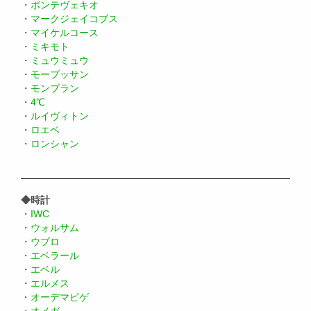
・
ポンテヴェキオ
・
マークジェイコブス
・
マイケルコース
・
ミキモト
・
ミュウミュウ
・
モーブッサン
・
モンブラン
・
4℃
・
ルイヴィトン
・
ロエベ
・
ロンシャン
◆時計
・
IWC
・
ウォルサム
・
ウブロ
・
エベラール
・
エベル
・
エルメス
・
オーデマピゲ
・
オメガ