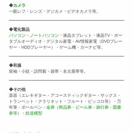
◆
カメラ
一眼レフ・レンズ・デジカメ・ビデオカメラ等。
◆電化製品
パソコン
・
ノートパソコン
・液晶タブレット・液晶TV・ポー
タブルオーディオ・デジタル家電・AV情報家電（DVDプレー
ヤー・HDDプレーヤー）・ゲーム機・カーナビ等。
◆和服
留袖・小紋・訪問着・袋帯・名古屋帯等。
◆その他
楽器（エレキギター・アコースティックギター・サックス・
トランペット・クラリネット・フルート・ピッコロ等）・万
年筆・ボールペン・
金券（商品券・ビール券・旅行券・図書
券等）
・
鉄道模型