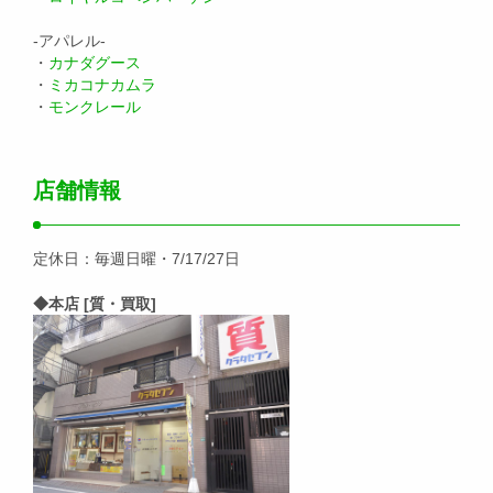
-アパレル-
・
カナダグース
・
ミカコナカムラ
・
モンクレール
店舗情報
定休日：毎週日曜・7/17/27日
◆本店 [質・買取]