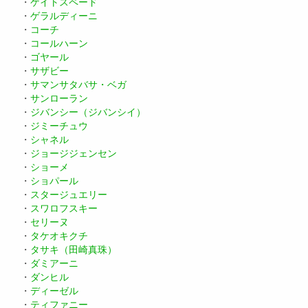
・
ケイトスペード
・
ゲラルディーニ
・
コーチ
・
コールハーン
・
ゴヤール
・
サザビー
・
サマンサタバサ・ベガ
・
サンローラン
・
ジバンシー（ジバンシイ）
・
ジミーチュウ
・
シャネル
・
ジョージジェンセン
・
ショーメ
・
ショパール
・
スタージュエリー
・
スワロフスキー
・
セリーヌ
・
タケオキクチ
・
タサキ（田崎真珠）
・
ダミアーニ
・
ダンヒル
・
ディーゼル
・
ティファニー