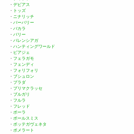
・
デビアス
・
トッズ
・
ニナリッチ
・
バーバリー
・
バカラ
・
バリー
・
バレンシアガ
・
ハンティングワールド
・
ピアジェ
・
フェラガモ
・
フェンディ
・
フォリフォリ
・
ブシュロン
・
プラダ
・
プリマクラッセ
・
ブルガリ
・
フルラ
・
フレッド
・
ポーラ
・
ポールスミス
・
ボッテガヴェネタ
・
ポメラート