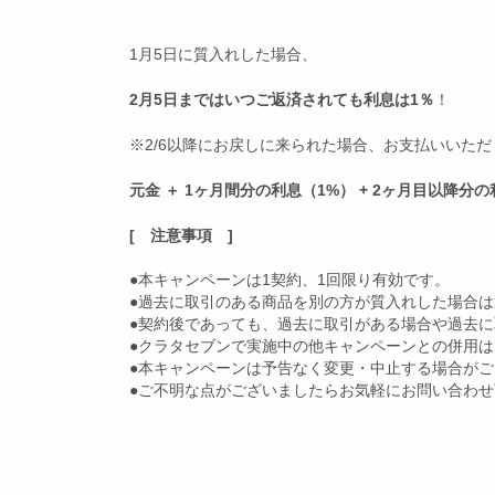
1月5日に質入れした場合、
2月5日まではいつご返済されても利息は1％
！
※2/6以降にお戻しに来られた場合、お支払いいた
元金 ＋ 1ヶ月間分の利息（1%） + 2ヶ月目以降分
[ 注意事項 ]
●本キャンペーンは1契約、1回限り有効です。
●過去に取引のある商品を別の方が質入れした場合
●契約後であっても、過去に取引がある場合や過去
●クラタセブンで実施中の他キャンペーンとの併用
●本キャンペーンは予告なく変更・中止する場合が
●ご不明な点がございましたらお気軽にお問い合わせ