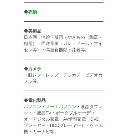
◆
衣類
◆美術品
日本画・油絵・版画・やきもの（陶器・
磁器）・西洋骨董（ガレ・ドーム・マイ
セン等）・高級食器類・漆器等。
◆
カメラ
一眼レフ・レンズ・デジカメ・ビデオカ
メラ等。
◆電化製品
パソコン
・
ノートパソコン
・液晶タブレ
ット・液晶TV・ポータブルオーディ
オ・デジタル家電・AV情報家電（DVD
プレーヤー・HDDプレーヤー）・ゲーム
機・カーナビ等。