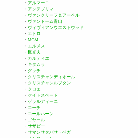
・
アルマーニ
・
アンテプリマ
・
ヴァンクリーフ＆アーペル
・
ヴァンドーム青山
・
ヴィヴィアンウエストウッド
・
エトロ
・
MCM
・
エルメス
・
梶光夫
・
カルティエ
・
キタムラ
・
グッチ
・
クリスチャンディオール
・
クリスチャンルブタン
・
クロエ
・
ケイトスペード
・
ゲラルディーニ
・
コーチ
・
コールハーン
・
ゴヤール
・
サザビー
・
サマンサタバサ・ベガ