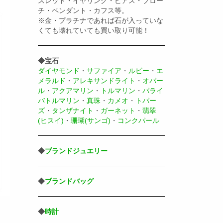
スレット・イヤリング・ピアス・ブロー
チ・ペンダント・カフス等。
※金・プラチナであれば石が入っていな
くても壊れていても買い取り可能！
◆宝石
ダイヤモンド
・
サファイア
・
ルビー
・
エ
メラルド
・
アレキサンドライト
・
オパー
ル
・
アクアマリン
・
トルマリン
・
パライ
バトルマリン
・
真珠
・
カメオ
・
トパー
ズ
・
タンザナイト
・
ガーネット
・
翡翠
(ヒスイ)
・
珊瑚(サンゴ)
・
コンクパール
◆
ブランドジュエリー
◆
ブランドバッグ
◆
時計