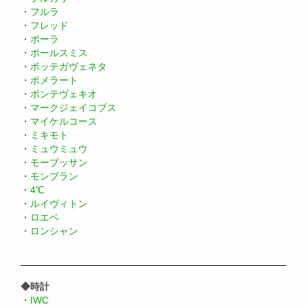
・
フルラ
・
フレッド
・
ポーラ
・
ポールスミス
・
ボッテガヴェネタ
・
ポメラート
・
ポンテヴェキオ
・
マークジェイコブス
・
マイケルコース
・
ミキモト
・
ミュウミュウ
・
モーブッサン
・
モンブラン
・
4℃
・
ルイヴィトン
・
ロエベ
・
ロンシャン
◆時計
・
IWC