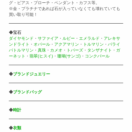
グ・ピアス・ブローチ・ペンダント・カフス等。
※金・プラチナであれば石が入っていなくても壊れていても
買い取り可能！
◆宝石
ダイヤモンド
・
サファイア
・
ルビー
・
エメラルド
・
アレキサ
ンドライト
・
オパール
・
アクアマリン
・
トルマリン
・
パライ
バトルマリン
・
真珠
・
カメオ
・
トパーズ
・
タンザナイト
・
ガ
ーネット
・
翡翠(ヒスイ)
・
珊瑚(サンゴ)
・
コンクパール
◆
ブランドジュエリー
◆
ブランドバッグ
◆
時計
◆
衣類