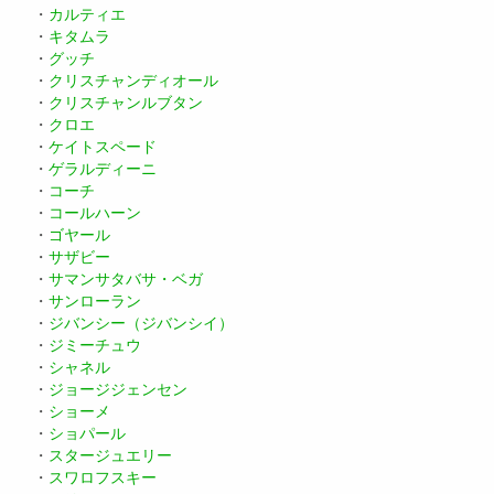
・
カルティエ
・
キタムラ
・
グッチ
・
クリスチャンディオール
・
クリスチャンルブタン
・
クロエ
・
ケイトスペード
・
ゲラルディーニ
・
コーチ
・
コールハーン
・
ゴヤール
・
サザビー
・
サマンサタバサ・ベガ
・
サンローラン
・
ジバンシー（ジバンシイ）
・
ジミーチュウ
・
シャネル
・
ジョージジェンセン
・
ショーメ
・
ショパール
・
スタージュエリー
・
スワロフスキー