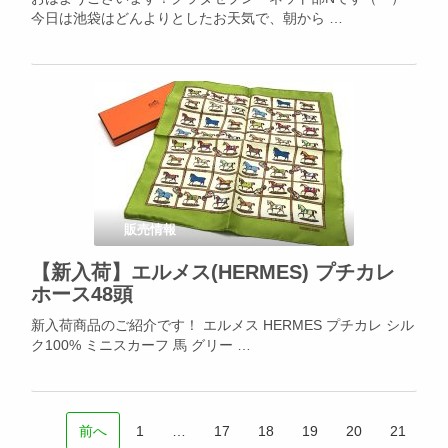
今日は池袋はどんよりとしたお天気で、朝から …
販売情報
【新入荷】エルメス(HERMES) プチカレ
ホース48頭
新入荷商品のご紹介です！ エルメス HERMES プチカレ シル
ク100% ミニスカーフ 馬 グリー …
前へ
1
…
17
18
19
20
21