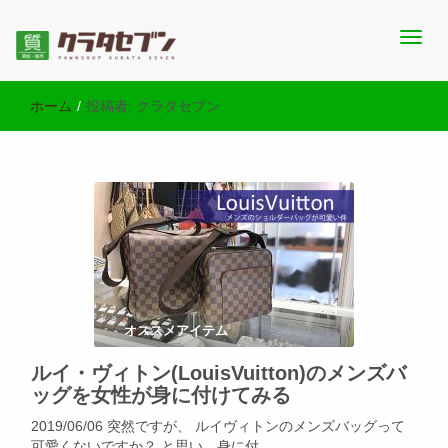
池袋西口にて2店舗営業中のクラタセブン公式ブログです。買取実
池袋の質屋クラタセブン 公式BLOG
績・販売商品情報や雑記をお届けします。
ホーム
/
投稿者:
クラタセブン
オススメアイテム
ルイ・ヴィトン(LouisVuitton)のメンズバ
ッグを女性が身に付けてみる
2019/06/06 突然ですが、 ルイヴィトンのメンズバッグって
可愛くないですか？ と思い、身に付 …