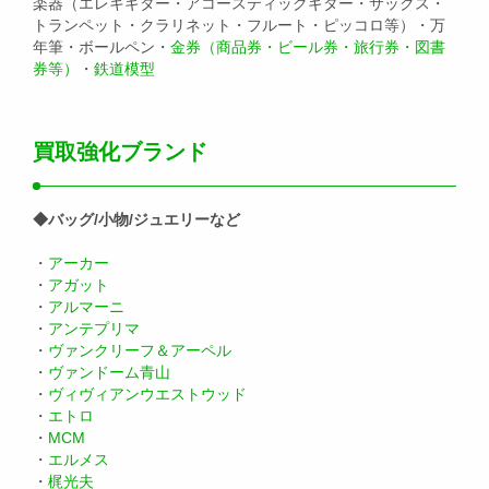
楽器（エレキギター・アコースティックギター・サックス・
トランペット・クラリネット・フルート・ピッコロ等）・万
年筆・ボールペン・
金券（商品券・ビール券・旅行券・図書
券等）
・
鉄道模型
買取強化ブランド
◆バッグ/小物/ジュエリーなど
・
アーカー
・
アガット
・
アルマーニ
・
アンテプリマ
・
ヴァンクリーフ＆アーペル
・
ヴァンドーム青山
・
ヴィヴィアンウエストウッド
・
エトロ
・
MCM
・
エルメス
・
梶光夫