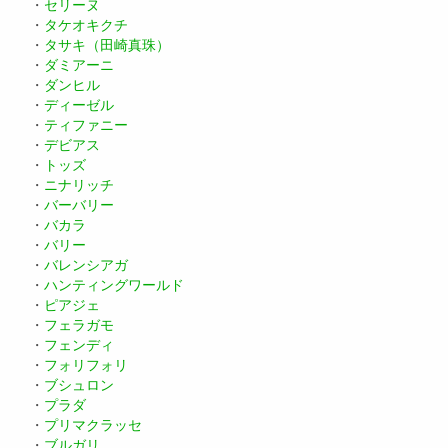
・
セリーヌ
・
タケオキクチ
・
タサキ（田崎真珠）
・
ダミアーニ
・
ダンヒル
・
ディーゼル
・
ティファニー
・
デビアス
・
トッズ
・
ニナリッチ
・
バーバリー
・
バカラ
・
バリー
・
バレンシアガ
・
ハンティングワールド
・
ピアジェ
・
フェラガモ
・
フェンディ
・
フォリフォリ
・
ブシュロン
・
プラダ
・
プリマクラッセ
・
ブルガリ