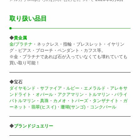
取り扱い品目
◆
貴金属
金/プラチナ
・ネックレス・指輪・ブレスレット・イヤリン
グ・ピアス・ブローチ・ペンダント・カフス等。
※金・プラチナであれば石が入っていなくても壊れていても
買い取り可能！
◆宝石
ダイヤモンド
・
サファイア
・
ルビー
・
エメラルド
・
アレキサ
ンドライト
・
オパール
・
アクアマリン
・
トルマリン
・
パライ
バトルマリン
・
真珠
・
カメオ
・
トパーズ
・
タンザナイト
・
ガ
ーネット
・
翡翠(ヒスイ)
・
珊瑚(サンゴ)
・
コンクパール
◆
ブランドジュエリー