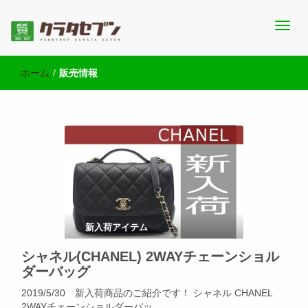
池袋西口にて2店舗営業中のクラタセブン公式ブログです。買取実
池袋の質屋クラタセブン 公式BLOG
績・販売商品情報や雑記をお届けします。
ホーム
/
販売情報
新入荷アイテム
シャネル(CHANEL) 2WAYチェーンショル
ダーバッグ
2019/5/30 新入荷商品のご紹介です！ シャネル CHANEL
2WAYチェーンショルダーバッ …