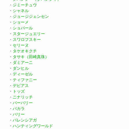
・
ジミーチュウ
・
シャネル
・
ジョージジェンセン
・
ショーメ
・
ショパール
・
スタージュエリー
・
スワロフスキー
・
セリーヌ
・
タケオキクチ
・
タサキ（田崎真珠）
・
ダミアーニ
・
ダンヒル
・
ディーゼル
・
ティファニー
・
デビアス
・
トッズ
・
ニナリッチ
・
バーバリー
・
バカラ
・
バリー
・
バレンシアガ
・
ハンティングワールド