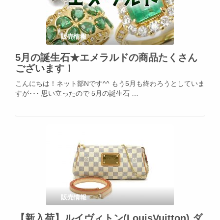
販売情報
5月の誕生石★エメラルドの商品たくさん
ございます！
こんにちは！ネット部Nです^^ もう5月も終わろうとしていま
すが･･･ 思い立ったので 5月の誕生石 …
販売情報
【新入荷】ルイヴィトン(LouisVuitton) ダ