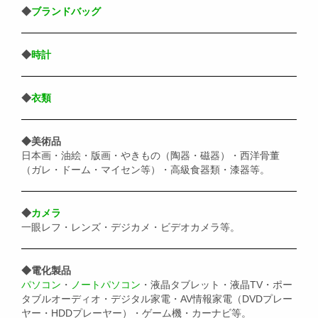
◆
ブランドバッグ
◆
時計
◆
衣類
◆美術品
日本画・油絵・版画・やきもの（陶器・磁器）・西洋骨董
（ガレ・ドーム・マイセン等）・高級食器類・漆器等。
◆
カメラ
一眼レフ・レンズ・デジカメ・ビデオカメラ等。
◆電化製品
パソコン
・
ノートパソコン
・液晶タブレット・液晶TV・ポー
タブルオーディオ・デジタル家電・AV情報家電（DVDプレー
ヤー・HDDプレーヤー）・ゲーム機・カーナビ等。