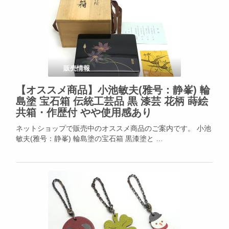
販売情報
【オススメ商品】小池敏夫(雅号：静峯) 輪
島塗 宝石箱 伝統工芸品 黒 漆芸 花柄 蒔絵
共箱・作歴付 やや使用感あり
ネットショップで販売中のオススメ商品のご案内です。 小池
敏夫(雅号：静峯) 輪島塗の宝石箱 黒漆塗と …