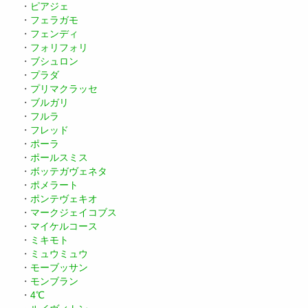
・
ピアジェ
・
フェラガモ
・
フェンディ
・
フォリフォリ
・
ブシュロン
・
プラダ
・
プリマクラッセ
・
ブルガリ
・
フルラ
・
フレッド
・
ポーラ
・
ポールスミス
・
ボッテガヴェネタ
・
ポメラート
・
ポンテヴェキオ
・
マークジェイコブス
・
マイケルコース
・
ミキモト
・
ミュウミュウ
・
モーブッサン
・
モンブラン
・
4℃