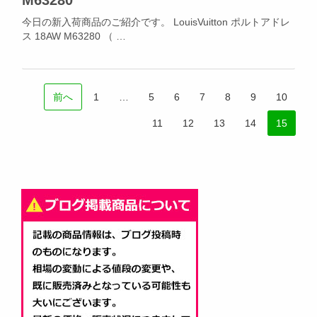
M63280
今日の新入荷商品のご紹介です。 LouisVuitton ポルトアドレ
ス 18AW M63280 （ …
前へ
1
…
5
6
7
8
9
10
11
12
13
14
15