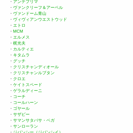
・
アンテプリマ
・
ヴァンクリーフ＆アーペル
・
ヴァンドーム青山
・
ヴィヴィアンウエストウッド
・
エトロ
・
MCM
・
エルメス
・
梶光夫
・
カルティエ
・
キタムラ
・
グッチ
・
クリスチャンディオール
・
クリスチャンルブタン
・
クロエ
・
ケイトスペード
・
ゲラルディーニ
・
コーチ
・
コールハーン
・
ゴヤール
・
サザビー
・
サマンサタバサ・ベガ
・
サンローラン
・
ジバンシー（ジバンシイ）