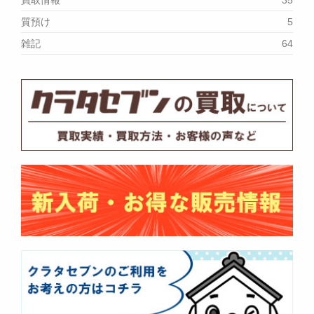
買取情報
35
質預け
5
雑記
64