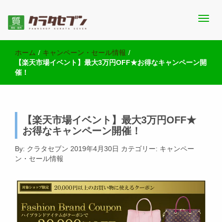
池袋西口にて2店舗営業中のクラタセブン公式ブログです。買取実
池袋の質屋クラタセブン 公式BLOG
績・販売商品情報や雑記をお届けします。
ホーム
/
キャンペーン・セール情報
/
【楽天市場イベント】最大3万円OFF★お得なキャンペーン開
催！
【楽天市場イベント】最大3万円OFF★
お得なキャンペーン開催！
By:
クラタセブン
2019年4月30日
カテゴリー:
キャンペー
ン・セール情報