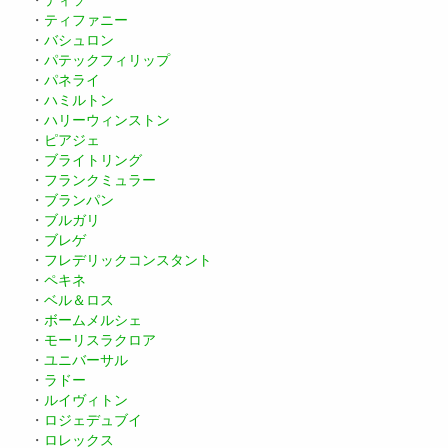
・
ティソ
・
ティファニー
・
バシュロン
・
パテックフィリップ
・
パネライ
・
ハミルトン
・
ハリーウィンストン
・
ピアジェ
・
ブライトリング
・
フランクミュラー
・
ブランパン
・
ブルガリ
・
ブレゲ
・
フレデリックコンスタント
・
ペキネ
・
ベル＆ロス
・
ボームメルシェ
・
モーリスラクロア
・
ユニバーサル
・
ラドー
・
ルイヴィトン
・
ロジェデュブイ
・
ロレックス