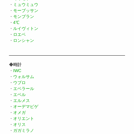
・
ミュウミュウ
・
モーブッサン
・
モンブラン
・
4℃
・
ルイヴィトン
・
ロエベ
・
ロンシャン
◆時計
・
IWC
・
ウォルサム
・
ウブロ
・
エベラール
・
エベル
・
エルメス
・
オーデマピゲ
・
オメガ
・
オリエント
・
オリス
・
ガガミラノ