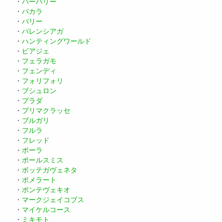
・
バーバリー
・
バカラ
・
バリー
・
バレンシアガ
・
ハンティングワールド
・
ピアジェ
・
フェラガモ
・
フェンディ
・
フォリフォリ
・
ブシュロン
・
プラダ
・
プリマクラッセ
・
ブルガリ
・
フルラ
・
フレッド
・
ポーラ
・
ポールスミス
・
ボッテガヴェネタ
・
ポメラート
・
ポンテヴェキオ
・
マークジェイコブス
・
マイケルコース
・
ミキモト