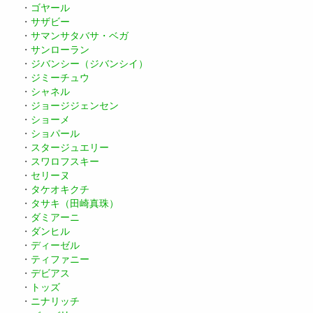
・
ゴヤール
・
サザビー
・
サマンサタバサ・ベガ
・
サンローラン
・
ジバンシー（ジバンシイ）
・
ジミーチュウ
・
シャネル
・
ジョージジェンセン
・
ショーメ
・
ショパール
・
スタージュエリー
・
スワロフスキー
・
セリーヌ
・
タケオキクチ
・
タサキ（田崎真珠）
・
ダミアーニ
・
ダンヒル
・
ディーゼル
・
ティファニー
・
デビアス
・
トッズ
・
ニナリッチ