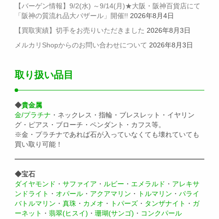
【バーゲン情報】9/2(水) ～9/14(月)★大阪・阪神百貨店にて
「阪神の質流れ品大バザール」開催!!
2026年8月4日
【買取実績】切手をお売りいただきました
2026年8月3日
メルカリShopからのお問い合わせについて
2026年8月3日
取り扱い品目
◆
貴金属
金/プラチナ
・ネックレス・指輪・ブレスレット・イヤリン
グ・ピアス・ブローチ・ペンダント・カフス等。
※金・プラチナであれば石が入っていなくても壊れていても
買い取り可能！
◆宝石
ダイヤモンド
・
サファイア
・
ルビー
・
エメラルド
・
アレキサ
ンドライト
・
オパール
・
アクアマリン
・
トルマリン
・
パライ
バトルマリン
・
真珠
・
カメオ
・
トパーズ
・
タンザナイト
・
ガ
ーネット
・
翡翠(ヒスイ)
・
珊瑚(サンゴ)
・
コンクパール