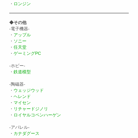
・
ロンジン
◆その他
-電子機器-
・
アップル
・
ソニー
・
任天堂
・
ゲーミングPC
-ホビー-
・
鉄道模型
-陶磁器-
・
ウェッジウッド
・
ヘレンド
・
マイセン
・
リチャードジノリ
・
ロイヤルコペンハーゲン
-アパレル-
・
カナダグース