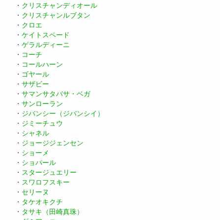
・
クリスチャンディオール
・
クリスチャンルブタン
・
クロエ
・
ケイトスペード
・
ゲラルディーニ
・
コーチ
・
コールハーン
・
ゴヤール
・
サザビー
・
サマンサタバサ・ベガ
・
サンローラン
・
ジバンシー（ジバンシイ）
・
ジミーチュウ
・
シャネル
・
ジョージジェンセン
・
ショーメ
・
ショパール
・
スタージュエリー
・
スワロフスキー
・
セリーヌ
・
タケオキクチ
・
タサキ（田崎真珠）