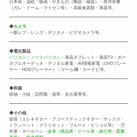
日本画・油絵・版画・やきもの（陶器・磁器）・西洋骨董
（ガレ・ドーム・マイセン等）・高級食器類・漆器等。
◆
カメラ
一眼レフ・レンズ・デジカメ・ビデオカメラ等。
◆電化製品
パソコン
・
ノートパソコン
・液晶タブレット・液晶TV・ポー
タブルオーディオ・デジタル家電・AV情報家電（DVDプレー
ヤー・HDDプレーヤー）・ゲーム機・カーナビ等。
◆和服
留袖・小紋・訪問着・袋帯・名古屋帯等。
◆その他
楽器（エレキギター・アコースティックギター・サックス・
トランペット・クラリネット・フルート・ピッコロ等）・万
年筆・ボールペン・
金券（商品券・ビール券・旅行券・図書