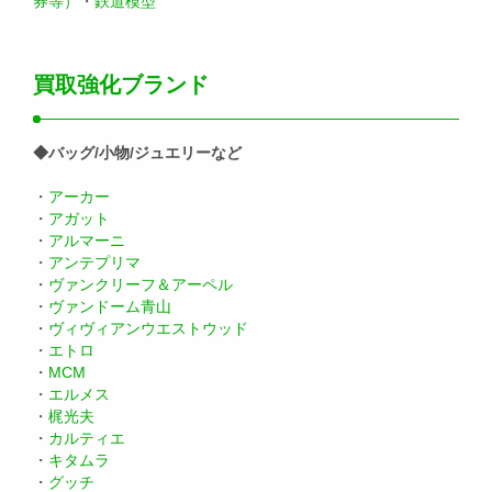
券等）
・
鉄道模型
買取強化ブランド
◆バッグ/小物/ジュエリーなど
・
アーカー
・
アガット
・
アルマーニ
・
アンテプリマ
・
ヴァンクリーフ＆アーペル
・
ヴァンドーム青山
・
ヴィヴィアンウエストウッド
・
エトロ
・
MCM
・
エルメス
・
梶光夫
・
カルティエ
・
キタムラ
・
グッチ