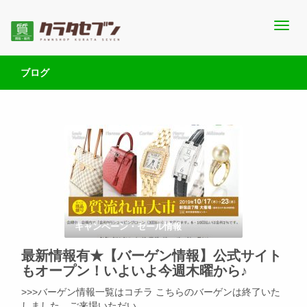
池袋西口にて2店舗営業中のクラタセブン公式ブログです。買取実
池袋の質屋クラタセブン 公式BLOG
績・販売商品情報や雑記をお届けします。
ブログ
キャンペーン・セール情報
最新情報有★【バーゲン情報】公式サイト
もオープン！いよいよ今週木曜から♪
>>>バーゲン情報一覧はコチラ こちらのバーゲンは終了いた
しました。ご来場いただい …