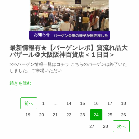
お知らせ
最新情報有★【バーゲンレポ】質流れ品大
バザール＠大阪阪神百貨店＜１日目＞
>>>バーゲン情報一覧はコチラ こちらのバーゲンは終了いた
しました。ご来場いただい …
続きを読む
前へ
1
…
14
15
16
17
18
19
20
21
22
23
24
25
26
27
28
次へ