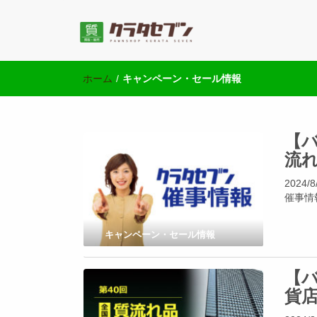
池袋の質屋クラ
池袋西口にて2店舗営業中のクラタセブン公式ブログ
ホーム
/
キャンペーン・セール情報
【バ
流れ
202
催事情
キャンペーン・セール情報
【バ
貨店