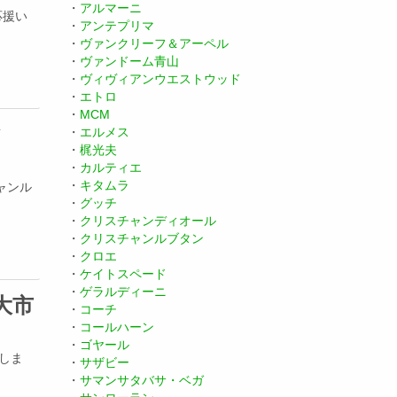
・
アルマーニ
応援い
・
アンテプリマ
・
ヴァンクリーフ＆アーペル
・
ヴァンドーム青山
・
ヴィヴィアンウエストウッド
・
エトロ
・
MCM
ィ
・
エルメス
・
梶光夫
・
カルティエ
・
キタムラ
ャンル
・
グッチ
・
クリスチャンディオール
・
クリスチャンルブタン
・
クロエ
・
ケイトスペード
・
ゲラルディーニ
大市
・
コーチ
・
コールハーン
・
ゴヤール
催しま
・
サザビー
・
サマンサタバサ・ベガ