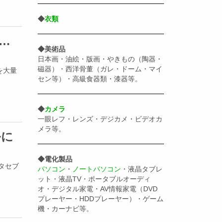
◆
衣類
…
◆美術品
日本画・油絵・版画・やきもの（陶器・
磁器）・西洋骨董（ガレ・ドーム・マイ
を大量
セン等）・高級食器類・漆器等。
◆
カメラ
一眼レフ・レンズ・デジカメ・ビデオカ
メラ等。
ルに
◆電化製品
ラタセブ
パソコン
・
ノートパソコン
・液晶タブレ
ット・液晶TV・ポータブルオーディ
オ・デジタル家電・AV情報家電（DVD
プレーヤー・HDDプレーヤー）・ゲーム
機・カーナビ等。