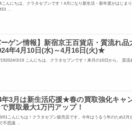
4/04こんにちは、クラタセブンです！4月になり新生活・新年度がはじま
f33 …
バーゲン情報】新宿京王百貨店・質流れ品
024年4月10日(水)～4月16日(火)★
/3/192024/3/19 こんにちは、クラタセブンです！来月の10日から、 質
24年3月は新生活応援★春の買取強化キャ
ンで買取最大1万円アップ！
4/03/01こんにちは！クラタセブン販売店です。今年はうるう年のため2月
で不思議 …