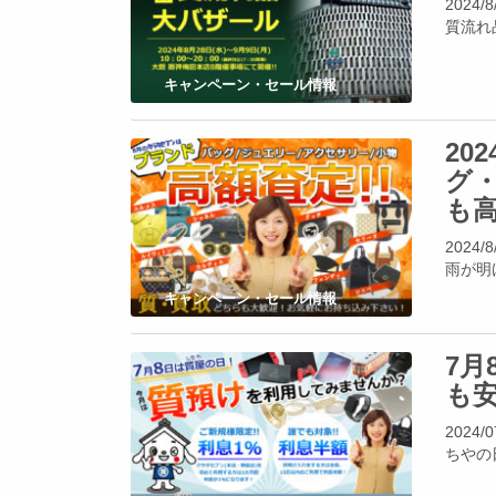
202
質流れ
キャンペーン・セール情報
20
グ
も
202
雨が明
キャンペーン・セール情報
7
も
202
ちやの