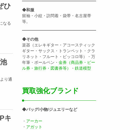
ぜひ
◆和服
留袖・小紋・訪問着・袋帯・名古屋帯
等。
得になる
◆その他
楽器（エレキギター・アコースティック
ギター・サックス・トランペット・クラ
リネット・フルート・ピッコロ等）・万
ら池
年筆・ボールペン・
金券（商品券・ビー
ル券・旅行券・図書券等）
・
鉄道模型
)より通
買取強化ブランド
◆バッグ/小物/ジュエリーなど
Pキ
・
アーカー
・
アガット