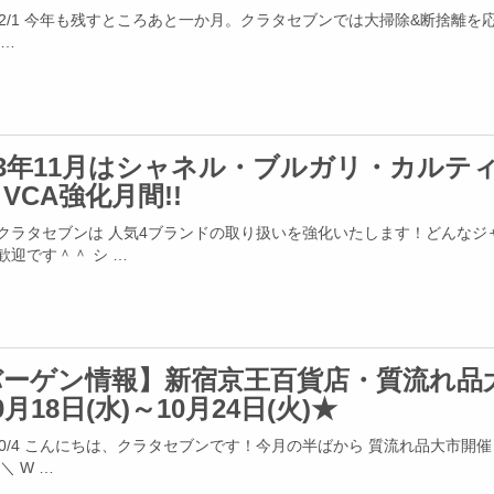
3/12/1 今年も残すところあと一か月。クラタセブンでは大掃除&断捨離を
 …
23年11月はシャネル・ブルガリ・カルテ
VCA強化月間!!
クラタセブンは 人気4ブランドの取り扱いを強化いたします！どんなジ
歓迎です＾＾ シ …
バーゲン情報】新宿京王百貨店・質流れ品
0月18日(水)～10月24日(火)★
3/10/4 こんにちは、クラタセブンです！今月の半ばから 質流れ品大市開
＼ W …