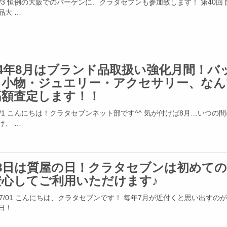
4/8/3 恒例の大阪でのバーゲンに、クラタセブンも参加致します！ 第40回
品大 …
24年8月はブランド品取扱い強化月間！バ
・小物・ジュエリー・アクセサリー、なん
高額査定します！！
4/8/1 こんにちは！クラタセブンネット部です^^ 気が付けば8月…いつの
け、 …
月8日は質屋の日！クラタセブンは初めて
安心してご利用いただけます♪
4/07/01 こんにちは、クラタセブンです！ 毎年7月が近付くと思い出すのが
日！ …