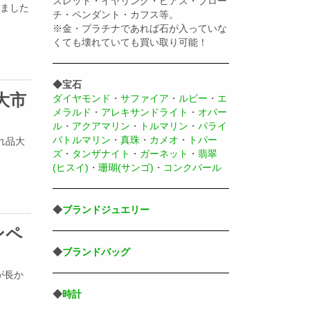
スレット・イヤリング・ピアス・ブロー
りました
チ・ペンダント・カフス等。
※金・プラチナであれば石が入っていな
くても壊れていても買い取り可能！
◆宝石
大市
ダイヤモンド
・
サファイア
・
ルビー
・
エ
メラルド
・
アレキサンドライト
・
オパー
ル
・
アクアマリン
・
トルマリン
・
パライ
バトルマリン
・
真珠
・
カメオ
・
トパー
流れ品大
ズ
・
タンザナイト
・
ガーネット
・
翡翠
(ヒスイ)
・
珊瑚(サンゴ)
・
コンクパール
◆
ブランドジュエリー
ンペ
◆
ブランドバッグ
が長か
◆
時計