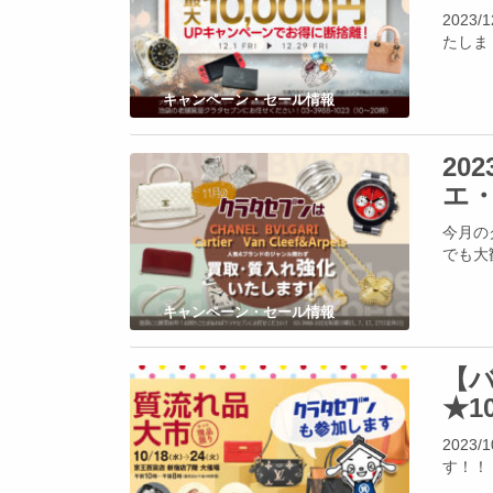
202
たしま
キャンペーン・セール情報
20
エ・
今月の
でも大
キャンペーン・セール情報
【
★1
202
す！！ 